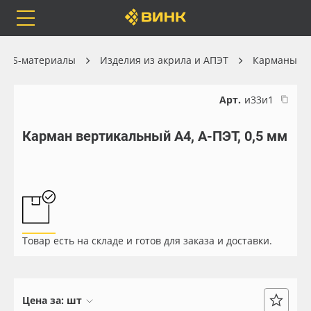
Orafol
Бренды
Доставка
 POS-материалы
Изделия из акрила и АПЭТ
Карманы
Арт.
и33и1
Карман вертикальный А4, А-ПЭТ, 0,5 мм
Каталог
Весь каталог
Orafol
Рулонные материалы
Бренды
Самоклеящиеся плёнки
Товар есть на складе и готов для заказа и доставки.
Доставка
Листовые материалы
Оплата
Чернила
Цена за:
шт