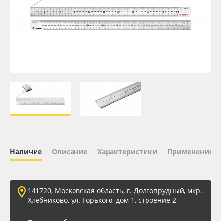
Oracal 641
Orajet 3640
Плёнка монтажная Oratape
ПЭТ листовой
ПЭТ бэклит
Вспененный ПВХ
Наличие
Описание
Характеристики
Применение
Баннер
141720, Московская область, г. Долгопрудный, мкр.
Заготовки для сувениров
Хлебниково, ул. Горького, дом 1, строение 2