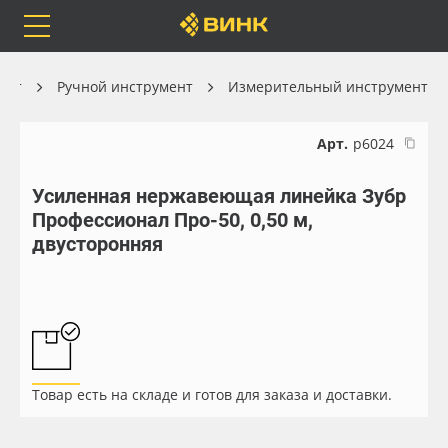
Orafol
Бренды
Доставка
ент
Ручной инструмент
Измерительный инструмент
Арт.
р6024
Усиленная нержавеющая линейка Зубр
Каталог
Весь каталог
Профессионал Про-50, 0,50 м,
двусторонняя
Orafol
Рулонные материалы
Бренды
Самоклеящиеся плёнки
Доставка
Листовые материалы
Товар есть на складе и готов для заказа и доставки.
Оплата
Чернила