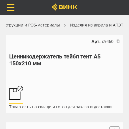
Orafol
Бренды
Доставка
онструкции и POS-материалы
Изделия из акрила и АПЭТ
Арт.
о9460
Ценникодержатель тейбл тент A5
Каталог
Весь каталог
150х210 мм
Orafol
Рулонные материалы
Бренды
Самоклеящиеся плёнки
Доставка
Листовые материалы
Товар есть на складе и готов для заказа и доставки.
Оплата
Чернила