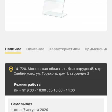
Oracal 641
Orajet 3640
Плёнка монтажная Oratape
ПЭТ листовой
Наличие
Описание
Характеристики
Применение
ПЭТ бэклит
141720, Московская область, г. Долгопрудный, мкр.
Вспененный ПВХ
Хлебниково, ул. Горького, дом 1, строение 2
Режим работы
Баннер
пн - пт 9:00 - 18:00 , сб 10:00 - 14:00
Заготовки для сувениров
Самовывоз
1 шт, с 7 августа 2026