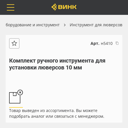
Orafol
Бренды
Доставка
Оборудование и инструмент
Инструмент для люверсов
Арт.
н5410
Каталог
Весь каталог
Комплект ручного инструмента для
установки люверсов 10 мм
Orafol
Рулонные материалы
Бренды
Самоклеящиеся плёнки
Доставка
Листовые материалы
Товар выведен из ассортимента. Вы можете
Оплата
Чернила
подобрать аналог или связаться с менеджером.