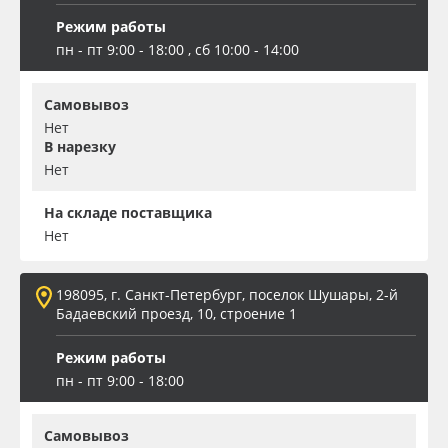
Режим работы
Oracal 641
пн - пт 9:00 - 18:00 , сб 10:00 - 14:00
Orajet 3640
Самовывоз
Нет
Плёнка монтажная Oratape
В нарезку
Нет
ПЭТ листовой
На складе поставщика
Нет
ПЭТ бэклит
Вспененный ПВХ
198095, г. Санкт-Петербург, поселок Шушары, 2-й
Бадаевский проезд, 10, строение 1
Баннер
Режим работы
пн - пт 9:00 - 18:00
Заготовки для сувениров
Самовывоз