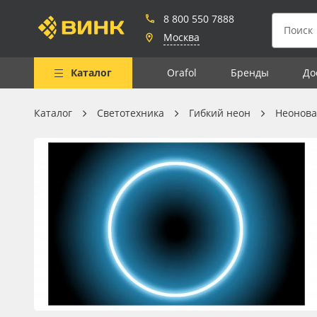
8 800 550 7888
Москва
Каталог
Orafol
Бренды
До
Каталог
Светотехника
Гибкий неон
Неонова
Весь каталог
Рулонные материалы
Самоклеящиеся плёнки
Листовые материалы
Чернила
Клей, скотчи и крепёж
Мобильные конструкции и
POS-материалы