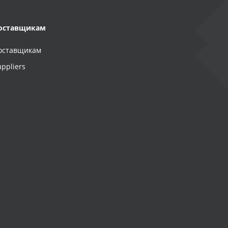
оставщикам
оставщикам
uppliers