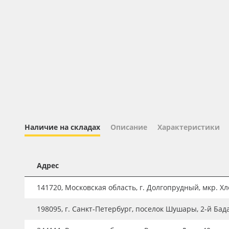
Профильные системы
Сублимация и термотрансфер
Светотехника
Инженерные пластики
Упаковочные материалы
Оборудование и инструмент
Новинки ассортимента
Наличие на складах
Описание
Характеристики
Oracal 641
Orajet 3640
Адрес
Плёнка монтажная Oratape
ПЭТ листовой
141720, Московская область, г. Долгопрудный, мкр. Хле
ПЭТ бэклит
198095, г. Санкт-Петербург, поселок Шушары, 2-й Бад
Вспененный ПВХ