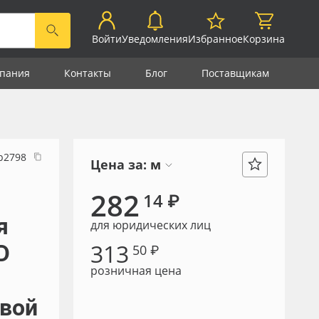
Войти
Уведомления
Избранное
Корзина
пания
Контакты
Блог
Поставщикам
р2798
Цена за:
м
282
14 ₽
я
для юридических лиц
313
D
50 ₽
розничная цена
овой