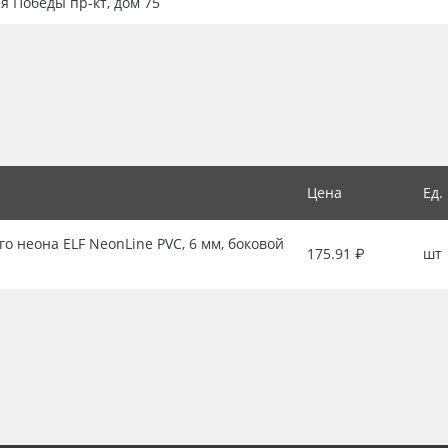
ия Победы пр-кт, дом 75
Цена
Ед.
о неона ELF NeonLine PVC, 6 мм, боковой
175.91 ₽
шт