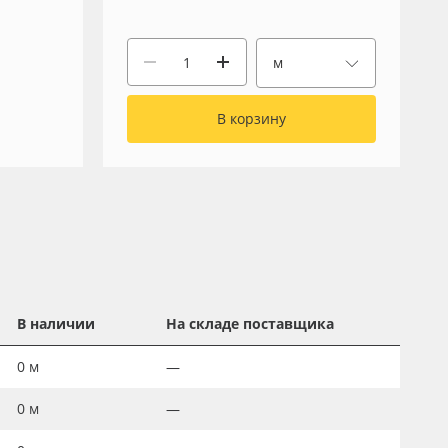
м
В корзину
В наличии
На складе поставщика
0
м
—
0
м
—