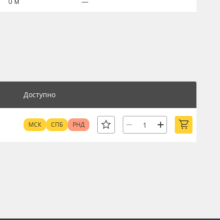
0
м
—
Доступно
МСК
СПБ
РНД