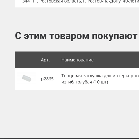
344111, Ростовская область, г. Ростов-на-Дону, 40-лет
Баннер
Заготовки для сувениров
С этим товаром покупают
Арт.
Наименование
Торцевая заглушка для интерьерног
р2865
изгиб, голубая (10 шт)