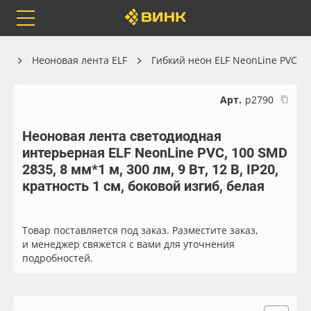
Orafol
Бренды
Доставка
он
Неоновая лента ELF
Гибкий неон ELF NeonLine PVC
Арт.
р2790
Неоновая лента светодиодная
Каталог
Весь каталог
интерьерная ELF NeonLine PVC, 100 SMD
2835, 8 мм*1 м, 300 лм, 9 Вт, 12 В, IP20,
Orafol
Рулонные материалы
кратность 1 см, боковой изгиб, белая
Бренды
Самоклеящиеся плёнки
Товар поставляется под заказ. Разместите заказ,
и менеджер свяжется с вами для уточнения
Доставка
Листовые материалы
подробностей.
Оплата
Чернила