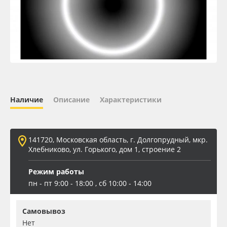
Oracal 641
Orajet 3640
Плёнка монтажная Oratape
ПЭТ листовой
Наличие
Описание
Характеристики
ПЭТ бэклит
141720, Московская область, г. Долгопрудный, мкр.
Вспененный ПВХ
Хлебниково, ул. Горького, дом 1, строение 2
Режим работы
Баннер
пн - пт 9:00 - 18:00 , сб 10:00 - 14:00
Заготовки для сувениров
Самовывоз
Нет