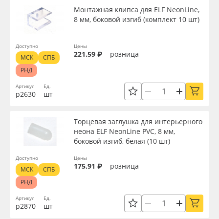
Монтажная клипса для ELF NeonLine,
8 мм, боковой изгиб (комплект 10 шт)
Доступно
Цены
221.59 ₽
розница
МСК
СПБ
РНД
Артикул
Ед.
р2630
шт
Торцевая заглушка для интерьерного
неона ELF NeonLine PVC, 8 мм,
боковой изгиб, белая (10 шт)
Доступно
Цены
175.91 ₽
розница
МСК
СПБ
РНД
Артикул
Ед.
р2870
шт