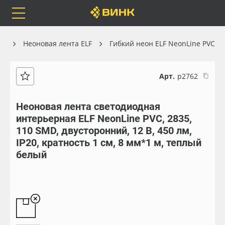
Orafol
Бренды
Доставка
он
Неоновая лента ELF
Гибкий неон ELF NeonLine PVC
Арт.
р2762
Каталог
Весь каталог
Неоновая лента светодиодная
интерьерная ELF NeonLine PVC, 2835,
Orafol
Рулонные материалы
110 SMD, двустoронний, 12 В, 450 лм,
IP20, кратность 1 см, 8 мм*1 м, теплый
Бренды
Самоклеящиеся плёнки
белый
Доставка
Листовые материалы
Оплата
Чернила