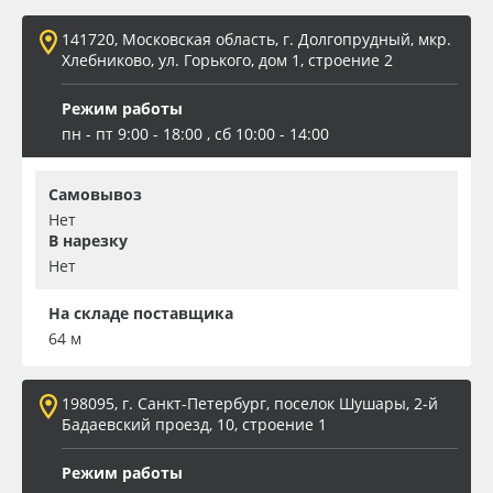
Oracal 641
141720, Московская область, г. Долгопрудный, мкр.
Хлебниково, ул. Горького, дом 1, строение 2
Orajet 3640
Режим работы
пн - пт 9:00 - 18:00 , сб 10:00 - 14:00
Плёнка монтажная Oratape
Самовывоз
ПЭТ листовой
Нет
В нарезку
ПЭТ бэклит
Нет
На складе поставщика
Вспененный ПВХ
64 м
Баннер
198095, г. Санкт-Петербург, поселок Шушары, 2-й
Бадаевский проезд, 10, строение 1
Заготовки для сувениров
Режим работы