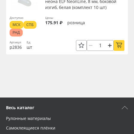
неона ELF NeonLine, 8 мм, боковой
изгиб, белая (комплект 10 шт)
Доступно
Цены
175.91 ₽
розница
МСК
СПБ
РНД
Артикул
Ед.
р2836
шт
Весь каталог
Рулонные материалы
Самоклеящиеся плёнки