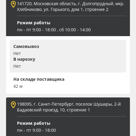
141720, Московская область, г. Долгопрудный, мкр.
Хлебниково, ул. Горького, дом 1, строение 2
Oracal 641
Режим работы
Orajet 3640
пн - пт 9:00 - 18:00 , сб 10:00 - 14:00
Плёнка монтажная Oratape
Самовывоз
Нет
ПЭТ листовой
В нарезку
Нет
ПЭТ бэклит
На складе поставщика
42 м
Вспененный ПВХ
198095, г. Санкт-Петербург, поселок Шушары, 2-й
Баннер
Бадаевский проезд, 10, строение 1
Заготовки для сувениров
Режим работы
пн - пт 9:00 - 18:00