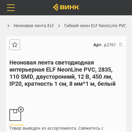
Orafol
Бренды
Доставка
он
Неоновая лента ELF
Гибкий неон ELF NeonLine PVC
Арт.
р2761
Каталог
Весь каталог
Неоновая лента светодиодная
интерьерная ELF NeonLine PVC, 2835,
Orafol
Рулонные материалы
110 SMD, двусторонний, 12 В, 450 лм,
IP20, кратность 1 см, 8 мм*1 м, белый
Бренды
Самоклеящиеся плёнки
Доставка
Листовые материалы
Оплата
Чернила
Товар выведен из ассортимента. Свяжитесь с