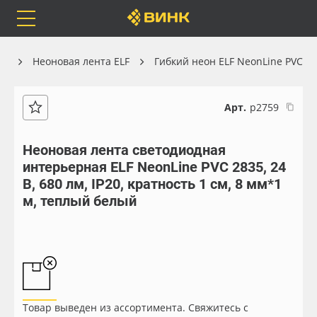
Orafol
Бренды
Доставка
он
Неоновая лента ELF
Гибкий неон ELF NeonLine PVC
Арт.
р2759
Каталог
Весь каталог
Неоновая лента светодиодная
интерьерная ELF NeonLine PVC 2835, 24
Orafol
Рулонные материалы
В, 680 лм, IP20, кратность 1 см, 8 мм*1
м, теплый белый
Бренды
Самоклеящиеся плёнки
Доставка
Листовые материалы
Оплата
Чернила
Товар выведен из ассортимента. Свяжитесь с