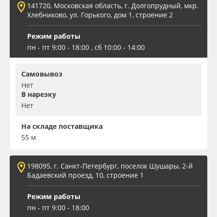
141720, Московская область, г. Долгопрудный, мкр.
Хлебниково, ул. Горького, дом 1, строение 2
Oracal 641
Режим работы
Orajet 3640
пн - пт 9:00 - 18:00 , сб 10:00 - 14:00
Плёнка монтажная Oratape
Самовывоз
Нет
ПЭТ листовой
В нарезку
Нет
ПЭТ бэклит
На складе поставщика
55 м
Вспененный ПВХ
198095, г. Санкт-Петербург, поселок Шушары, 2-й
Баннер
Бадаевский проезд, 10, строение 1
Заготовки для сувениров
Режим работы
пн - пт 9:00 - 18:00