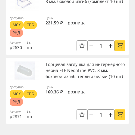
8 мм, боковой изгиб (комплект 10 шт)
Доступно
Цены
221.59 ₽
розница
МСК
СПБ
РНД
Артикул
Ед.
р2630
шт
Торцевая заглушка для интерьерного
неона ELF NeonLine PVC, 8 мм,
боковой изгиб, теплый белый (10 шт)
Доступно
Цены
160.36 ₽
розница
МСК
СПБ
РНД
Артикул
Ед.
р2871
шт