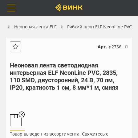
Orafol
Бренды
Доставка
он
Неоновая лента ELF
Гибкий неон ELF NeonLine PVC
Арт.
р2756
Каталог
Весь каталог
Неоновая лента светодиодная
интерьерная ELF NeonLine PVC, 2835,
Orafol
Рулонные материалы
110 SMD, двусторонний, 24 В, 70 лм,
IP20, кратность 1 см, 8 мм*1 м, синяя
Бренды
Самоклеящиеся плёнки
Доставка
Листовые материалы
Оплата
Чернила
Товар выведен из ассортимента. Свяжитесь с