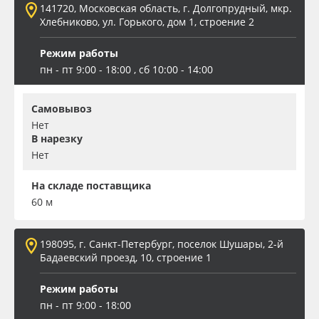
141720, Московская область, г. Долгопрудный, мкр.
Хлебниково, ул. Горького, дом 1, строение 2
Oracal 641
Режим работы
Orajet 3640
пн - пт 9:00 - 18:00 , сб 10:00 - 14:00
Плёнка монтажная Oratape
Самовывоз
Нет
ПЭТ листовой
В нарезку
Нет
ПЭТ бэклит
На складе поставщика
60 м
Вспененный ПВХ
198095, г. Санкт-Петербург, поселок Шушары, 2-й
Баннер
Бадаевский проезд, 10, строение 1
Заготовки для сувениров
Режим работы
пн - пт 9:00 - 18:00