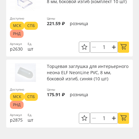
8 мм, боковой изгиб (комплект 10 шт)
Доступно
Цены
221.59 ₽
розница
МСК
СПБ
РНД
Артикул
Ед.
р2630
шт
Торцевая заглушка для интерьерного
неона ELF NeonLine PVC, 8 мм,
боковой изгиб, синяя (10 шт)
Доступно
Цены
175.91 ₽
розница
МСК
СПБ
РНД
Артикул
Ед.
р2875
шт