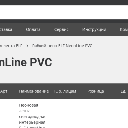
ставка
Оплата
Сервис
Инструкции
Ком
я лента ELF
Гибкий неон ELF NeonLine PVC
nLine PVC
Арт.
Наименование
Юр. лицам
Розница
Ед.
Неоновая
лента
светодиодная
интерьерная
ELF NeonLine