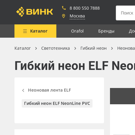
8 800 550 7888
Москва
Каталог
Orafol
Бренды
До
Каталог
Светотехника
Гибкий неон
Неонова
Весь каталог
Гибкий неон ELF Neo
Рулонные материалы
Самоклеящиеся плёнки
Листовые материалы
Неоновая лента ELF
Чернила
Гибкий неон ELF NeonLine PVC
Клей, скотчи и крепёж
Мобильные конструкции и
POS-материалы