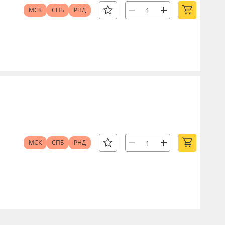
МСК
СПБ
РНД
МСК
СПБ
РНД