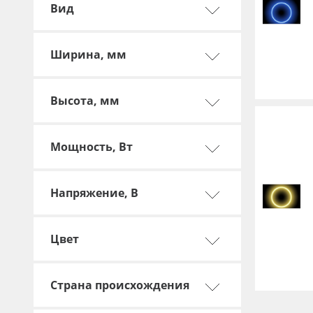
Профильные системы
Вид
Сублимация и термотрансфер
Светотехника
Ширина, мм
Инженерные пластики
Высота, мм
Упаковочные материалы
Оборудование и инструмент
Мощность, Вт
Новинки ассортимента
Oracal 641
Напряжение, В
Orajet 3640
Плёнка монтажная Oratape
Цвет
ПЭТ листовой
ПЭТ бэклит
Страна происхождения
Вспененный ПВХ