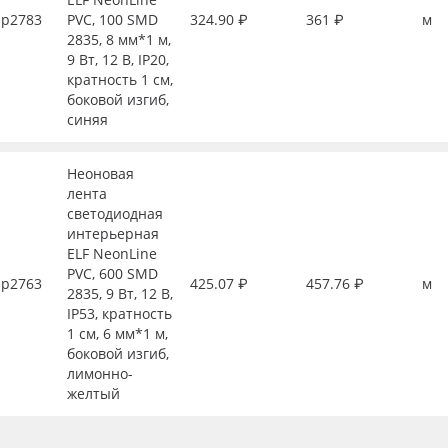
р2783
PVC, 100 SMD
324.90 ₽
361 ₽
м
2835, 8 мм*1 м,
9 Вт, 12 В, IP20,
кратность 1 см,
боковой изгиб,
синяя
Неоновая
лента
светодиодная
интерьерная
ELF NeonLine
PVC, 600 SMD
р2763
425.07 ₽
457.76 ₽
м
2835, 9 Вт, 12 В,
IP53, кратность
1 см, 6 мм*1 м,
боковой изгиб,
лимонно-
желтый