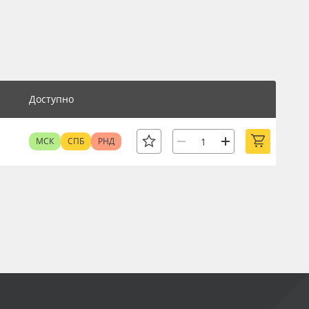
Доступно
МСК
СПБ
РНД