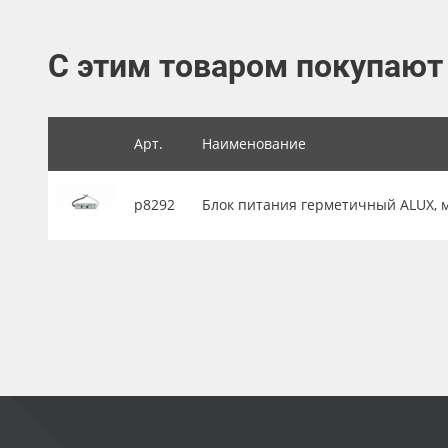
Баннер
С этим товаром покупают
Заготовки для сувениров
Арт.
Наименование
р8292
Блок питания герметичный ALUX, мет