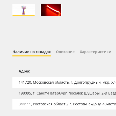
Профильные системы
Сублимация и термотрансфер
Светотехника
Инженерные пластики
Упаковочные материалы
Оборудование и инструмент
Наличие на складах
Описание
Характеристики
Новинки ассортимента
Oracal 641
Адрес
Orajet 3640
141720, Московская область, г. Долгопрудный, мкр. Хле
Плёнка монтажная Oratape
198095, г. Санкт-Петербург, поселок Шушары, 2-й Бад
ПЭТ листовой
ПЭТ бэклит
344111, Ростовская область, г. Ростов-на-Дону, 40-лет
Вспененный ПВХ