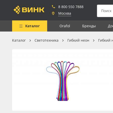
8 800 550 7888
Москва
Каталог
Orafol
Бренды
До
Каталог
Светотехника
Гибкий неон
Гибкий 
Весь каталог
Рулонные материалы
Самоклеящиеся плёнки
Листовые материалы
Чернила
Клей, скотчи и крепёж
Мобильные конструкции и
POS-материалы