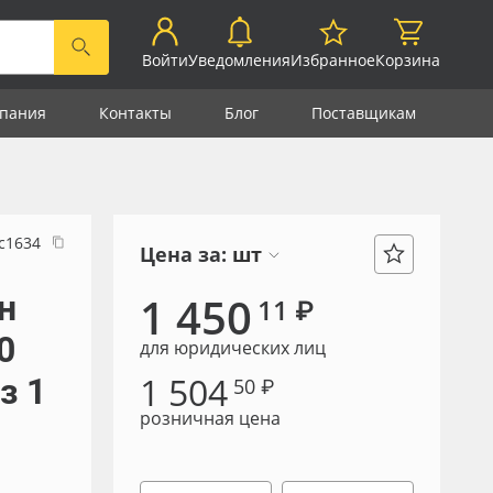
Войти
Уведомления
Избранное
Корзина
пания
Контакты
Блог
Поставщикам
с1634
Цена за:
шт
н
1 450
11 ₽
0
для юридических лиц
1 504
з 1
50 ₽
розничная цена