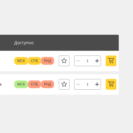
Доступно
МСК
СПБ
РНД
к
МСК
СПБ
РНД