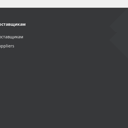
оставщикам
оставщикам
uppliers