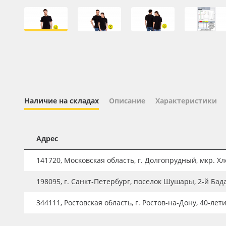
Профильные системы
Сублимация и термотрансфер
Светотехника
Инженерные пластики
Упаковочные материалы
Оборудование и инструмент
Наличие на складах
Описание
Характеристики
Новинки ассортимента
Oracal 641
Адрес
Orajet 3640
141720, Московская область, г. Долгопрудный, мкр. Хле
Плёнка монтажная Oratape
198095, г. Санкт-Петербург, поселок Шушары, 2-й Бад
ПЭТ листовой
ПЭТ бэклит
344111, Ростовская область, г. Ростов-на-Дону, 40-лет
Вспененный ПВХ