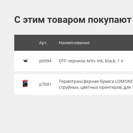
Баннер
С этим товаром покупают
Заготовки для сувениров
Арт.
Наименование
р6994
DTF чернила Artis ink, black, 1 л
Термотрансферная бумага LOMOND А4
р7041
струйных, цветных принтеров, для