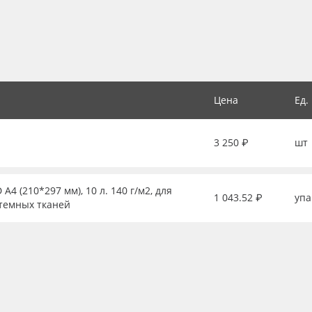
Цена
Ед.
3 250 ₽
шт
 (210*297 мм), 10 л. 140 г/м2, для
1 043.52 ₽
упа
 темных тканей