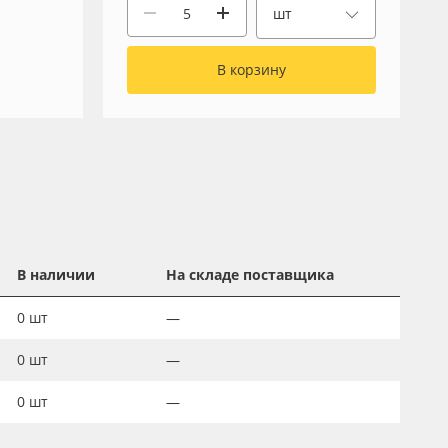
шт
В корзину
В наличии
На складе поставщика
0
шт
—
0
шт
—
0
шт
—