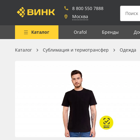
8 800 550 7888
Москва
Каталог
Orafol
Бренды
До
Каталог
Сублимация и термотрансфер
Одежда
Весь каталог
Рулонные материалы
Самоклеящиеся плёнки
Листовые материалы
Чернила
Клей, скотчи и крепёж
Мобильные конструкции и
POS-материалы