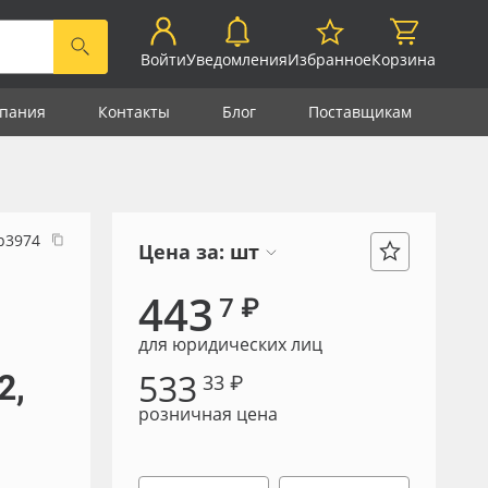
Войти
Уведомления
Избранное
Корзина
пания
Контакты
Блог
Поставщикам
р3974
Цена за:
шт
443
7 ₽
для юридических лиц
533
2,
33 ₽
розничная цена