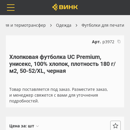
Orafol
Бренды
Доставка
ация и термотрансфер
Одежда
Футболки для печати
Арт.
р3972
Хлопковая футболка UC Premium,
Каталог
Весь каталог
унисекс, 100% хлопок, плотность 180 г/
м2, 50-52/XL, черная
Orafol
Рулонные материалы
Бренды
Самоклеящиеся плёнки
Товар поставляется под заказ. Разместите заказ,
и менеджер свяжется с вами для уточнения
подробностей.
Доставка
Листовые материалы
Оплата
Чернила
Цена за:
шт