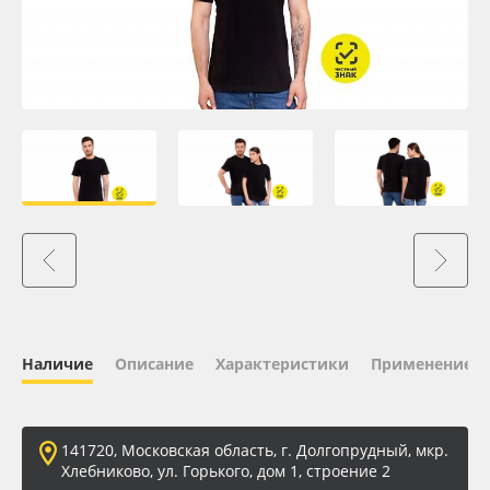
Oracal 641
Orajet 3640
Плёнка монтажная Oratape
ПЭТ листовой
ПЭТ бэклит
Вспененный ПВХ
Наличие
Описание
Характеристики
Применение
Баннер
Заготовки для сувениров
141720, Московская область, г. Долгопрудный, мкр.
Хлебниково, ул. Горького, дом 1, строение 2