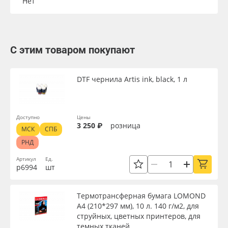
Нет
С этим товаром покупают
DTF чернила Artis ink, black, 1 л
Доступно
Цены
3 250 ₽
розница
МСК
СПБ
РНД
Артикул
Ед.
р6994
шт
Термотрансферная бумага LOMOND
А4 (210*297 мм), 10 л. 140 г/м2, для
струйных, цветных принтеров, для
темных тканей