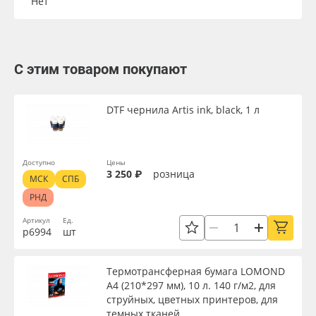
Нет
С этим товаром покупают
DTF чернила Artis ink, black, 1 л
Доступно
Цены
3 250 ₽
розница
МСК
СПБ
РНД
Артикул
Ед.
р6994
шт
Термотрансферная бумага LOMOND
А4 (210*297 мм), 10 л. 140 г/м2, для
струйных, цветных принтеров, для
темных тканей