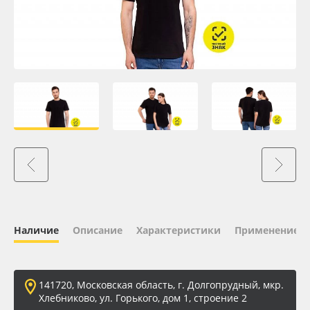
Oracal 641
Orajet 3640
Плёнка монтажная Oratape
ПЭТ листовой
ПЭТ бэклит
Вспененный ПВХ
Наличие
Описание
Характеристики
Применение
Баннер
Заготовки для сувениров
141720, Московская область, г. Долгопрудный, мкр.
Хлебниково, ул. Горького, дом 1, строение 2