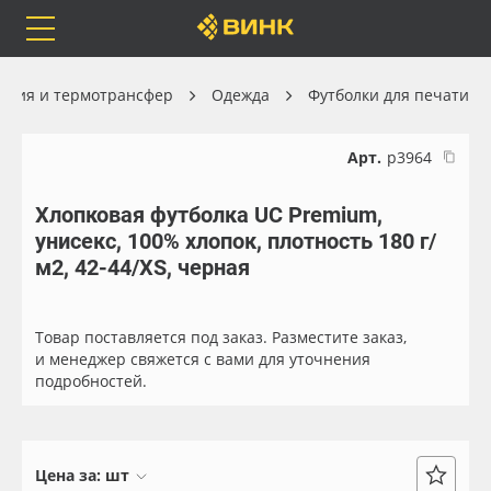
Orafol
Бренды
Доставка
ация и термотрансфер
Одежда
Футболки для печати
Арт.
р3964
Хлопковая футболка UC Premium,
Каталог
Весь каталог
унисекс, 100% хлопок, плотность 180 г/
м2, 42-44/XS, черная
Orafol
Рулонные материалы
Бренды
Самоклеящиеся плёнки
Товар поставляется под заказ. Разместите заказ,
и менеджер свяжется с вами для уточнения
подробностей.
Доставка
Листовые материалы
Оплата
Чернила
Цена за:
шт