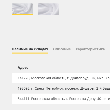
Профильные системы
Сублимация и термотрансфер
Светотехника
Инженерные пластики
Упаковочные материалы
Оборудование и инструмент
Наличие на складах
Описание
Характеристики
Новинки ассортимента
Oracal 641
Адрес
Orajet 3640
141720, Московская область, г. Долгопрудный, мкр. Хле
Плёнка монтажная Oratape
198095, г. Санкт-Петербург, поселок Шушары, 2-й Бад
ПЭТ листовой
ПЭТ бэклит
344111, Ростовская область, г. Ростов-на-Дону, 40-лет
Вспененный ПВХ