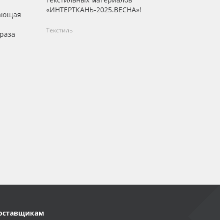
низких 
«ИНТЕРТКАНЬ-2025.ВЕСНА»!
рающая
Текстиль
Текстиль
раза
оставщикам