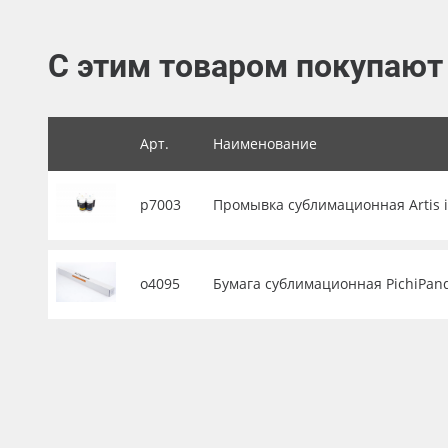
Баннер
С этим товаром покупают
Заготовки для сувениров
Арт.
Наименование
р7003
Промывка сублимационная Artis in
о4095
Бумага сублимационная PichiPanda 