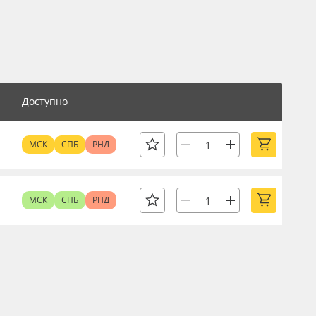
Доступно
МСК
СПБ
РНД
МСК
СПБ
РНД