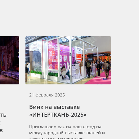
21 февраля 2025
06 февр
Винк на выставке
Кабы 
ть
«ИНТЕРТКАНЬ-2025»
сравн
х
мы
Приглашаем вас на наш стенд на
в
международной выставке тканей и
Выбирае
текстильных материалов