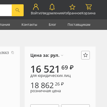
Войти
Уведомления
Избранное
Корзина
пания
Контакты
Блог
Поставщикам
о3663
Цена за:
рул.
16 521
69 ₽
для юридических лиц
18 862
26 ₽
розничная цена