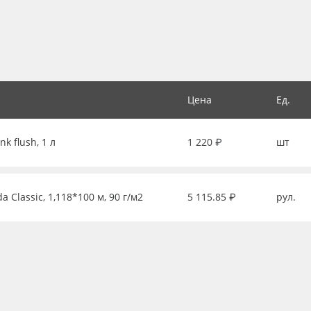
Цена
Ед.
k flush, 1 л
1 220 ₽
шт
Classic, 1,118*100 м, 90 г/м2
5 115.85 ₽
рул.