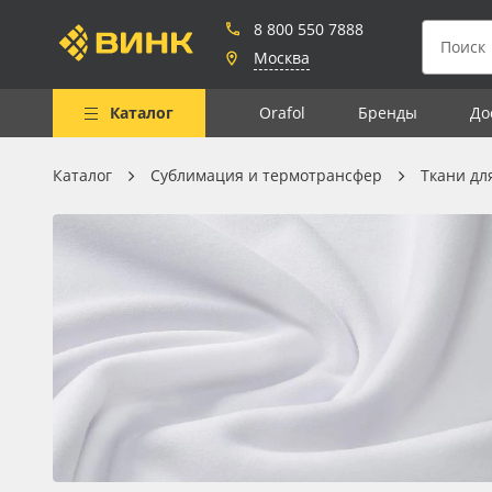
8 800 550 7888
Москва
Каталог
Orafol
Бренды
До
Каталог
Сублимация и термотрансфер
Ткани дл
Весь каталог
Рулонные материалы
Самоклеящиеся плёнки
Листовые материалы
Чернила
Клей, скотчи и крепёж
Мобильные конструкции и
POS-материалы