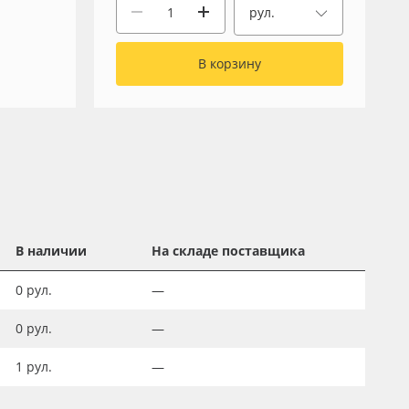
рул.
В корзину
В наличии
На складе поставщика
0
рул.
—
0
рул.
—
1
рул.
—