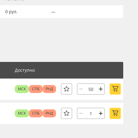
0
рул.
—
Доступно
МСК
СПБ
РНД
МСК
СПБ
РНД