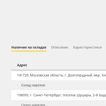
Профильные системы
Сублимация и термотрансфер
Светотехника
Инженерные пластики
Упаковочные материалы
Оборудование и инструмент
Наличие на складах
Описание
Характеристики
Новинки ассортимента
Oracal 641
Адрес
Orajet 3640
141720, Московская область, г. Долгопрудный, мкр. Хле
Плёнка монтажная Oratape
Склад нарезки
ПЭТ листовой
ПЭТ бэклит
198095, г. Санкт-Петербург, поселок Шушары, 2-й Бад
Вспененный ПВХ
Склад нарезки