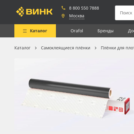
8 800 550 7888
Москва
Каталог
Orafol
Бренды
До
Каталог
Самоклеящиеся плёнки
Плёнки для пло
Весь каталог
Рулонные материалы
Самоклеящиеся плёнки
Листовые материалы
Чернила
Клей, скотчи и крепёж
Мобильные конструкции и
POS-материалы