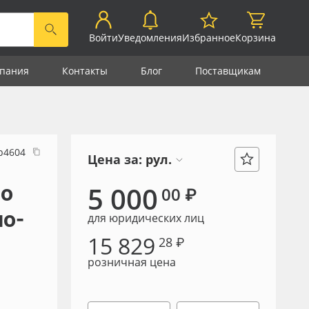
Войти
Уведомления
Избранное
Корзина
пания
Контакты
Блог
Поставщикам
р4604
Цена за:
рул.
lo
5 000
00 ₽
но-
для юридических лиц
15 829
28 ₽
розничная цена