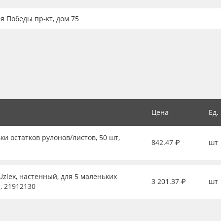
ия Победы пр-кт, дом 75
Цена
Ед.
ки остатков рулонов/листов, 50 шт,
842.47 ₽
шт
zlex, настенный, для 5 маленьких
3 201.37 ₽
шт
, 21912130