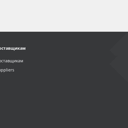
оставщикам
оставщикам
uppliers