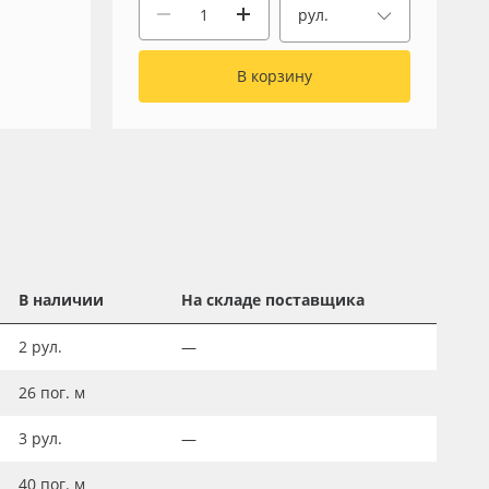
рул.
В корзину
В наличии
На складе поставщика
2
рул.
—
26
пог. м
3
рул.
—
40
пог. м