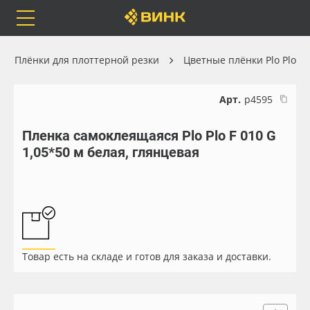
Orafol
Бренды
Доставка
Плёнки для плоттерной резки
Цветные плёнки Plo Plo
Арт.
р4595
Пленка самоклеящаяся Plo Plo F 010 G
Каталог
Весь каталог
1,05*50 м белая, глянцевая
Orafol
Рулонные материалы
Бренды
Самоклеящиеся плёнки
Доставка
Листовые материалы
Товар есть на складе и готов для заказа и доставки.
Оплата
Чернила