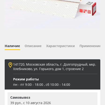
Oracal 641
Orajet 3640
Плёнка монтажная Oratape
ПЭТ листовой
Наличие
Описание
Характеристики
Применение
ПЭТ бэклит
141720, Московская область, г. Долгопрудный, мкр.
Вспененный ПВХ
Хлебниково, ул. Горького, дом 1, строение 2
Режим работы
Баннер
пн - пт 9:00 - 18:00 , сб 10:00 - 14:00
Заготовки для сувениров
Самовывоз
39 рул., с 10 августа 2026