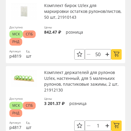
Комплект бирок Uzlex для
маркировки остатков рулонов/листов,
50 шт, 21910143
Доступно
Цены
842.47 ₽
розница
МСК
СПБ
РНД
Артикул
Ед.
р4819
шт
Комплект держателей для рулонов
Uzlex, настенный, для 5 маленьких
рулонов, пластиковые зажимы, 2 шт,
21912130
Доступно
Цены
3 201.37 ₽
розница
МСК
СПБ
РНД
Артикул
Ед.
р4817
шт