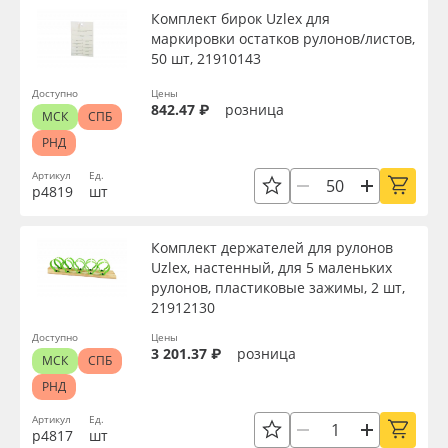
Комплект бирок Uzlex для
маркировки остатков рулонов/листов,
50 шт, 21910143
Доступно
Цены
842.47 ₽
розница
МСК
СПБ
РНД
Артикул
Ед.
р4819
шт
Комплект держателей для рулонов
Uzlex, настенный, для 5 маленьких
рулонов, пластиковые зажимы, 2 шт,
21912130
Доступно
Цены
3 201.37 ₽
розница
МСК
СПБ
РНД
Артикул
Ед.
р4817
шт