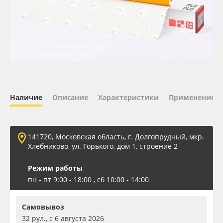
Oracal 641
Orajet 3640
Плёнка монтажная Oratape
ПЭТ листовой
Наличие
Описание
Характеристики
Применение
ПЭТ бэклит
141720, Московская область, г. Долгопрудный, мкр.
Вспененный ПВХ
Хлебниково, ул. Горького, дом 1, строение 2
Режим работы
Баннер
пн - пт 9:00 - 18:00 , сб 10:00 - 14:00
Заготовки для сувениров
Самовывоз
32 рул., с 6 августа 2026