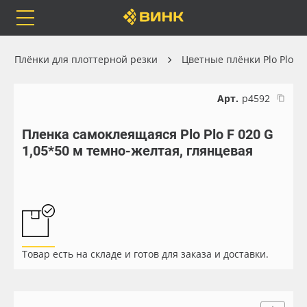
Orafol
Бренды
Доставка
Плёнки для плоттерной резки
Цветные плёнки Plo Plo
Арт.
р4592
Пленка самоклеящаяся Plo Plo F 020 G
Каталог
Весь каталог
1,05*50 м темно-желтая, глянцевая
Orafol
Рулонные материалы
Бренды
Самоклеящиеся плёнки
Доставка
Листовые материалы
Товар есть на складе и готов для заказа и доставки.
Оплата
Чернила