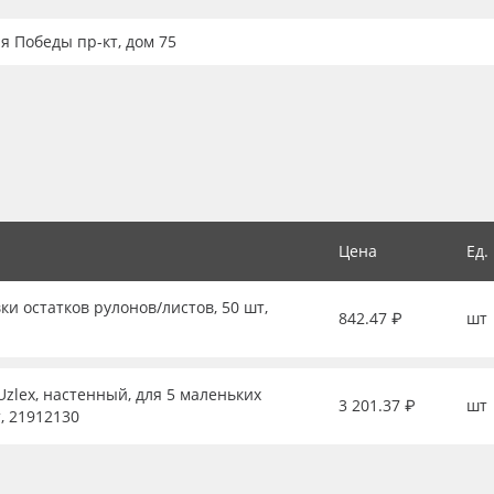
ия Победы пр-кт, дом 75
Цена
Ед.
ки остатков рулонов/листов, 50 шт,
842.47 ₽
шт
zlex, настенный, для 5 маленьких
3 201.37 ₽
шт
, 21912130