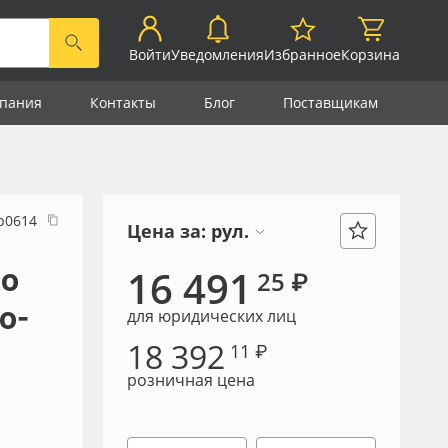
Войти
Уведомления
Избранное
Корзина
пания
Контакты
Блог
Поставщикам
р0614
Цена за:
рул.
lo
16 491
25 ₽
о-
для юридических лиц
18 392
11 ₽
розничная цена