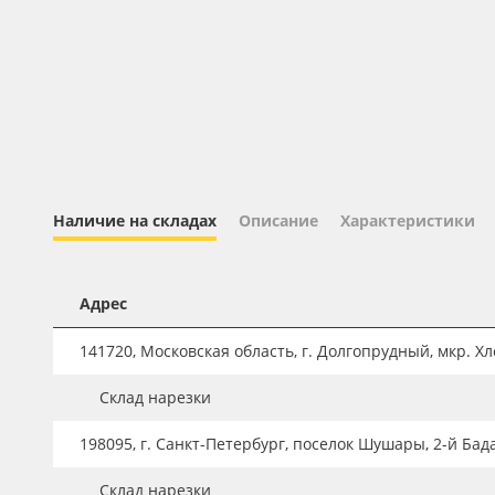
Профильные системы
Сублимация и термотрансфер
Светотехника
Инженерные пластики
Упаковочные материалы
Оборудование и инструмент
Наличие на складах
Описание
Характеристики
Новинки ассортимента
Oracal 641
Адрес
Orajet 3640
141720, Московская область, г. Долгопрудный, мкр. Хле
Плёнка монтажная Oratape
Склад нарезки
ПЭТ листовой
ПЭТ бэклит
198095, г. Санкт-Петербург, поселок Шушары, 2-й Бад
Вспененный ПВХ
Склад нарезки