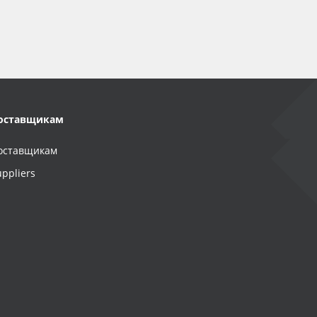
оставщикам
оставщикам
uppliers