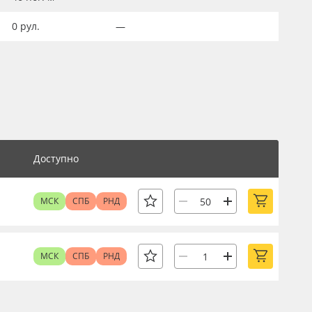
0
рул.
—
Доступно
МСК
СПБ
РНД
МСК
СПБ
РНД