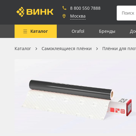
8 800 550 7888
Москва
Каталог
Orafol
Бренды
До
Каталог
Самоклеящиеся плёнки
Плёнки для пло
Весь каталог
Рулонные материалы
Самоклеящиеся плёнки
Листовые материалы
Чернила
Клей, скотчи и крепёж
Мобильные конструкции и
POS-материалы