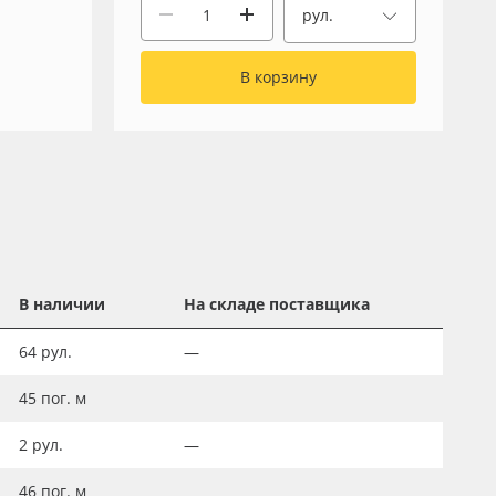
рул.
В корзину
В наличии
На складе поставщика
64
рул.
—
45
пог. м
2
рул.
—
46
пог. м