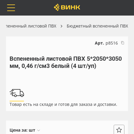
Orafol
Бренды
Доставка
Вспененный листовой ПВХ
Бюджетный вспененный ПВХ
Арт.
р8516
Вспененный листовой ПВХ 5*2050*3050
Каталог
Весь каталог
мм, 0,46 г/см3 белый (4 шт/уп)
Orafol
Рулонные материалы
Бренды
Самоклеящиеся плёнки
Товар есть на складе и готов для заказа и доставки.
Доставка
Листовые материалы
Оплата
Чернила
Цена за:
шт