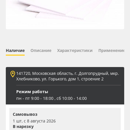
Oracal 641
Orajet 3640
Плёнка монтажная Oratape
Наличие
Описание
Характеристики
Применение
ПЭТ листовой
ПЭТ бэклит
141720, Московская область, г. Долгопрудный, мкр.
Хлебниково, ул. Горького, дом 1, строение 2
Вспененный ПВХ
Режим работы
пн - пт 9:00 - 18:00 , сб 10:00 - 14:00
Баннер
Самовывоз
Заготовки для сувениров
1 шт, с 8 августа 2026
В нарезку