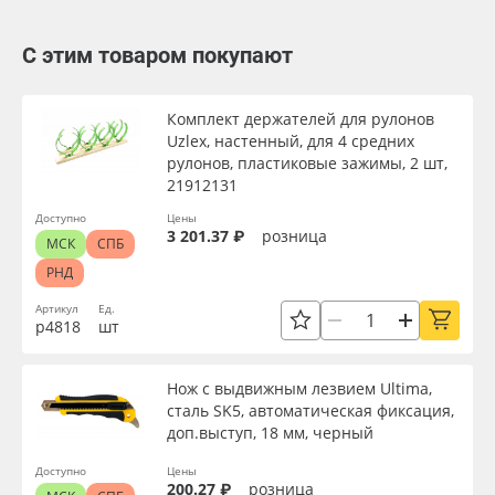
С этим товаром покупают
Комплект держателей для рулонов
Uzlex, настенный, для 4 средних
рулонов, пластиковые зажимы, 2 шт,
21912131
Доступно
Цены
3 201.37 ₽
розница
МСК
СПБ
РНД
Артикул
Ед.
р4818
шт
Нож с выдвижным лезвием Ultima,
сталь SK5, автоматическая фиксация,
доп.выступ, 18 мм, черный
Доступно
Цены
200.27 ₽
розница