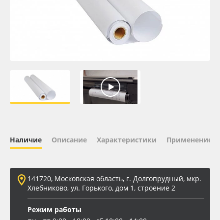
Oracal 641
Orajet 3640
Плёнка монтажная Oratape
ПЭТ листовой
ПЭТ бэклит
Наличие
Описание
Характеристики
Применение
Вспененный ПВХ
Баннер
141720, Московская область, г. Долгопрудный, мкр.
Хлебниково, ул. Горького, дом 1, строение 2
Заготовки для сувениров
Режим работы