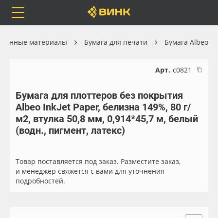
Orafol
Бренды
Доставка
улонные материалы
Бумага для печати
Бумага Albeo
Арт.
с0821
Бумага для плоттеров без покрытия
Каталог
Весь каталог
Albeo InkJet Paper, белизна 149%, 80 г/
м2, втулка 50,8 мм, 0,914*45,7 м, белый
Orafol
Рулонные материалы
(водн., пигмент, латекс)
Бренды
Самоклеящиеся плёнки
Товар поставляется под заказ. Разместите заказ,
и менеджер свяжется с вами для уточнения
Доставка
Листовые материалы
подробностей.
Оплата
Чернила