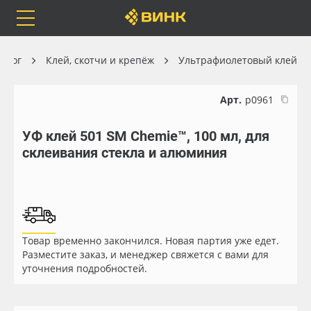
Orafol
Бренды
Доставка
талог
Клей, скотчи и крепёж
Ультрафиолетовый клей
Арт.
р0961
УФ клей 501 SM Chemie™, 100 мл, для
Каталог
Весь каталог
склеивания стекла и алюминия
Orafol
Рулонные материалы
Бренды
Самоклеящиеся плёнки
Товар временно закончился. Новая партия уже едет.
Доставка
Листовые материалы
Разместите заказ, и менеджер свяжется с вами для
уточнения подробностей.
Оплата
Чернила