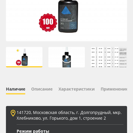
Oracal 641
Orajet 3640
Плёнка монтажная Oratape
ПЭТ листовой
ПЭТ бэклит
Вспененный ПВХ
Наличие
Описание
Характеристики
Применение
Баннер
141720, Московская область, г. Долгопрудный, мкр.
Заготовки для сувениров
Хлебниково, ул. Горького, дом 1, строение 2
Режим работы