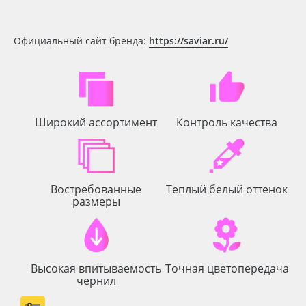
Тип печати
Oracal 641
Официальный сайт бренда:
https://saviar.ru/
Срок эксплуатации, лет
Orajet 3640
Упаковка
Плёнка монтажная Oratape
Широкий ассортимент
Контроль качества
ПЭТ листовой
Страна происхождения
ПЭТ бэклит
Производитель
Востребованные
Теплый белый оттенок
Вспененный ПВХ
размеры
Торговая марка
Баннер
Назначение
Высокая впитываемость
Точная цветопередача
Заготовки для сувениров
чернил
Доступность