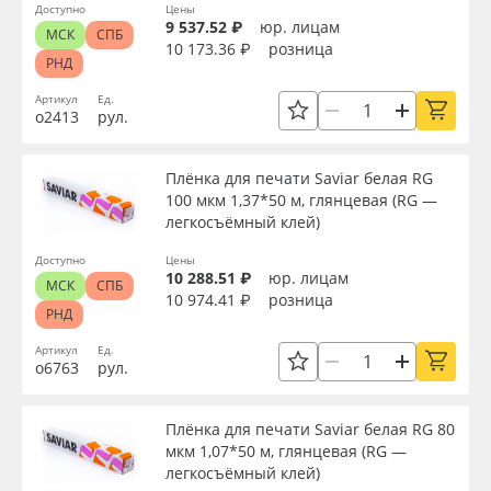
Доступно
Цены
9 537.52 ₽
юр. лицам
МСК
СПБ
10 173.36 ₽
розница
РНД
Артикул
Ед.
о2413
рул.
Плёнка для печати Saviar белая RG
100 мкм 1,37*50 м, глянцевая (RG —
легкосъёмный клей)
Доступно
Цены
10 288.51 ₽
юр. лицам
МСК
СПБ
10 974.41 ₽
розница
РНД
Артикул
Ед.
о6763
рул.
Плёнка для печати Saviar белая RG 80
мкм 1,07*50 м, глянцевая (RG —
легкосъёмный клей)