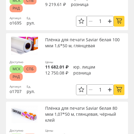
МСК
СПБ
9 219.61 ₽
розница
РНД
Артикул
Ед.
о1695
рул.
Плёнка для печати Saviar белая 100
мкм 1,6*50 м, глянцевая
Доступно
Цены
11 682.01 ₽
юр. лицам
МСК
СПБ
12 750.08 ₽
розница
РНД
Артикул
Ед.
о1707
рул.
Плёнка для печати Saviar белая 80
мкм 1,07*50 м, глянцевая, чёрный
клей
Доступно
Цены