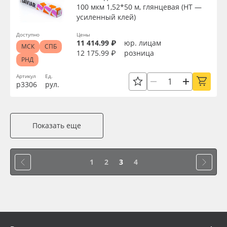
100 мкм 1,52*50 м, глянцевая (HT —
усиленный клей)
Доступно
Цены
11 414.99 ₽
юр. лицам
МСК
СПБ
12 175.99 ₽
розница
РНД
Артикул
Ед.
р3306
рул.
Показать еще
1
2
3
4