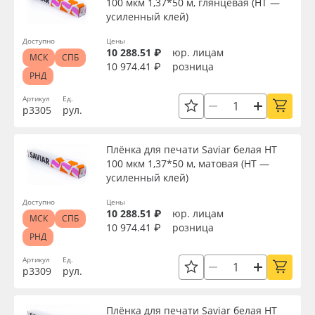
100 мкм 1,37*50 м, глянцевая (HT —
усиленный клей)
Доступно
Цены
10 288.51 ₽
юр. лицам
МСК
СПБ
10 974.41 ₽
розница
РНД
Артикул
Ед.
р3305
рул.
Плёнка для печати Saviar белая HT
100 мкм 1,37*50 м, матовая (HT —
усиленный клей)
Доступно
Цены
10 288.51 ₽
юр. лицам
МСК
СПБ
10 974.41 ₽
розница
РНД
Артикул
Ед.
р3309
рул.
Плёнка для печати Saviar белая HT