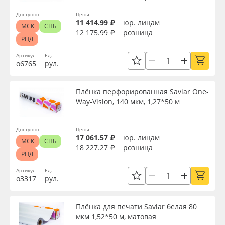
Доступно
Цены
11 414.99 ₽
юр. лицам
МСК
СПБ
12 175.99 ₽
розница
РНД
Артикул
Ед.
о6765
рул.
Плёнка перфорированная Saviar One-
Way-Vision, 140 мкм, 1,27*50 м
Доступно
Цены
17 061.57 ₽
юр. лицам
МСК
СПБ
18 227.27 ₽
розница
РНД
Артикул
Ед.
о3317
рул.
Плёнка для печати Saviar белая 80
мкм 1,52*50 м, матовая