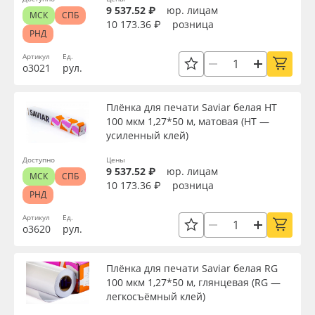
9 537.52 ₽
юр. лицам
МСК
СПБ
10 173.36 ₽
розница
РНД
Артикул
Ед.
о3021
рул.
Плёнка для печати Saviar белая HT
100 мкм 1,27*50 м, матовая (HT —
усиленный клей)
Доступно
Цены
9 537.52 ₽
юр. лицам
МСК
СПБ
10 173.36 ₽
розница
РНД
Артикул
Ед.
о3620
рул.
Плёнка для печати Saviar белая RG
100 мкм 1,27*50 м, глянцевая (RG —
легкосъёмный клей)