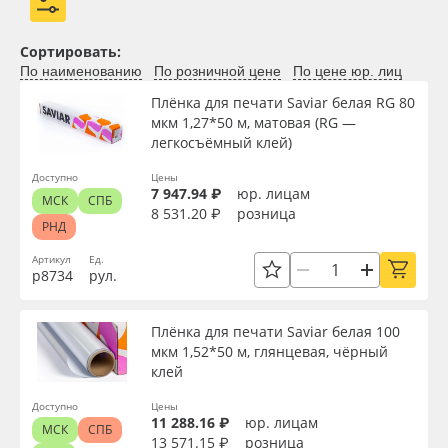
Сортировать:
По наименованию
По розничной цене
По цене юр. лиц
Применить
Плёнка для печати Saviar белая RG 80
мкм 1,27*50 м, матовая (RG —
Сбросить фильтр
легкосъёмный клей)
Доступно
Цены
7 947.94 ₽
юр. лицам
МСК
СПБ
8 531.20 ₽
розница
РНД
Артикул
Ед.
р8734
рул.
Плёнка для печати Saviar белая 100
мкм 1,52*50 м, глянцевая, чёрный
клей
Доступно
Цены
11 288.16 ₽
юр. лицам
МСК
СПБ
13 571.15 ₽
розница