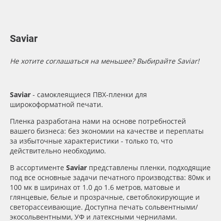
Сервис
Клей, скотчи и крепёж
Длина рулона, м
Инструкции
Мобильные конструкции и POS-материалы
Толщина, мкм
Saviar
Компания
Профильные системы
Не хотите соглашаться на меньшее? Выбирайте Saviar!
Материал
Контакты
Сублимация и термотрансфер
Saviar
- самоклеящиеся ПВХ-пленки для
Цвет
широкоформатной печати.
Блог
Светотехника
Пленка разработана нами на основе потребностей
Клей
вашего бизнеса: без экономии на качестве и переплаты
Поставщикам
Инженерные пластики
за избыточные характеристики - только то, что
действительно необходимо.
Избранное
Упаковочные материалы
Цвет клея
В ассортименте
Saviar
представлены пленки, подходящие
под все основные задачи печатного производства: 80мк и
Оборудование и инструмент
8 800 550 7888
100 мк в ширинах от 1.0 до 1.6 метров, матовые и
Текстура
глянцевые, белые и прозрачные, светоблокирующие и
Москва
светорассеивающие. Доступна печать сольвентными/
Новинки ассортимента
экосольвентными, УФ и латексными чернилами.