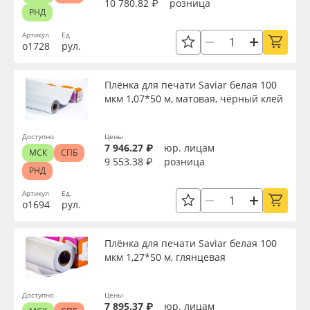
10 780.82 ₽
розница
РНД
Артикул
Ед.
о1728
рул.
Плёнка для печати Saviar белая 100
мкм 1,07*50 м, матовая, чёрный клей
Доступно
Цены
7 946.27 ₽
юр. лицам
МСК
СПБ
9 553.38 ₽
розница
РНД
Артикул
Ед.
о1694
рул.
Плёнка для печати Saviar белая 100
мкм 1,27*50 м, глянцевая
Доступно
Цены
7 895.37 ₽
юр. лицам