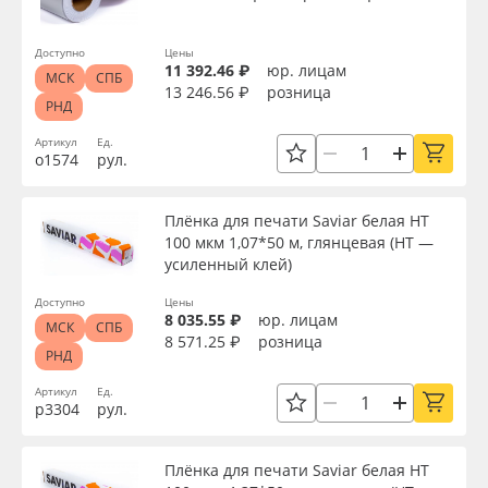
Доступно
Цены
11 392.46 ₽
юр. лицам
МСК
СПБ
13 246.56 ₽
розница
РНД
Артикул
Ед.
о1574
рул.
Плёнка для печати Saviar белая HT
100 мкм 1,07*50 м, глянцевая (HT —
усиленный клей)
Доступно
Цены
8 035.55 ₽
юр. лицам
МСК
СПБ
8 571.25 ₽
розница
РНД
Артикул
Ед.
р3304
рул.
Плёнка для печати Saviar белая HT