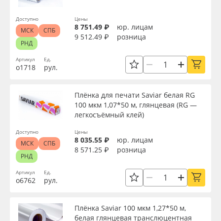
Доступно
Цены
8 751.49 ₽
юр. лицам
МСК
СПБ
9 512.49 ₽
розница
РНД
Артикул
Ед.
о1718
рул.
Плёнка для печати Saviar белая RG
100 мкм 1,07*50 м, глянцевая (RG —
легкосъёмный клей)
Доступно
Цены
8 035.55 ₽
юр. лицам
МСК
СПБ
8 571.25 ₽
розница
РНД
Артикул
Ед.
о6762
рул.
Плёнка Saviar 100 мкм 1,27*50 м,
белая глянцевая транслюцентная