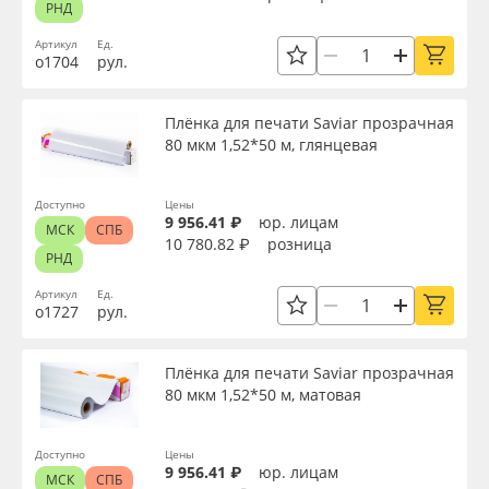
РНД
Артикул
Ед.
о1704
рул.
Плёнка для печати Saviar прозрачная
80 мкм 1,52*50 м, глянцевая
Доступно
Цены
9 956.41 ₽
юр. лицам
МСК
СПБ
10 780.82 ₽
розница
РНД
Артикул
Ед.
о1727
рул.
Плёнка для печати Saviar прозрачная
80 мкм 1,52*50 м, матовая
Доступно
Цены
9 956.41 ₽
юр. лицам
МСК
СПБ