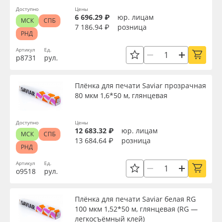
Доступно
Цены
6 696.29 ₽
юр. лицам
МСК
СПБ
7 186.94 ₽
розница
РНД
Артикул
Ед.
р8731
рул.
Плёнка для печати Saviar прозрачная
80 мкм 1,6*50 м, глянцевая
Доступно
Цены
12 683.32 ₽
юр. лицам
МСК
СПБ
13 684.64 ₽
розница
РНД
Артикул
Ед.
о9518
рул.
Плёнка для печати Saviar белая RG
100 мкм 1,52*50 м, глянцевая (RG —
легкосъёмный клей)