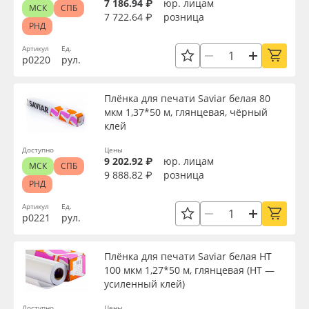
7 186.94 ₽
юр. лицам
МСК
СПБ
7 722.64 ₽
розница
РНД
Артикул
Ед.
р0220
рул.
Плёнка для печати Saviar белая 80
мкм 1,37*50 м, глянцевая, чёрный
клей
Доступно
Цены
9 202.92 ₽
юр. лицам
МСК
СПБ
9 888.82 ₽
розница
РНД
Артикул
Ед.
р0221
рул.
Плёнка для печати Saviar белая HT
100 мкм 1,27*50 м, глянцевая (HT —
усиленный клей)
Доступно
Цены