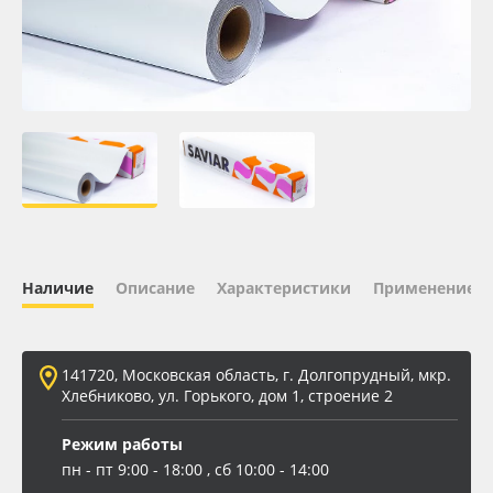
Oracal 641
Orajet 3640
Плёнка монтажная Oratape
ПЭТ листовой
ПЭТ бэклит
Наличие
Описание
Характеристики
Применение
Вспененный ПВХ
141720, Московская область, г. Долгопрудный, мкр.
Баннер
Хлебниково, ул. Горького, дом 1, строение 2
Заготовки для сувениров
Режим работы
пн - пт 9:00 - 18:00 , сб 10:00 - 14:00