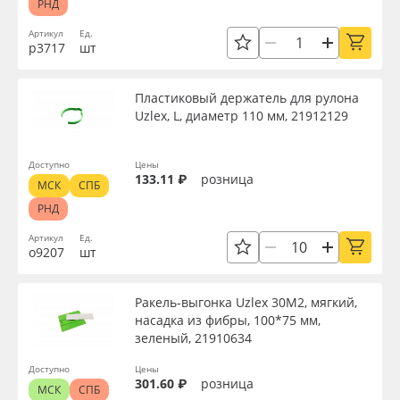
РНД
Артикул
Ед.
р3717
шт
Пластиковый держатель для рулона
Uzlex, L, диаметр 110 мм, 21912129
Доступно
Цены
133.11 ₽
розница
МСК
СПБ
РНД
Артикул
Ед.
о9207
шт
Ракель-выгонка Uzlex 30М2, мягкий,
насадка из фибры, 100*75 мм,
зеленый, 21910634
Доступно
Цены
301.60 ₽
розница
МСК
СПБ