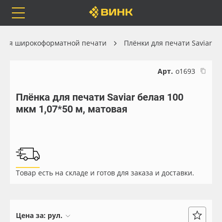
Orafol
Бренды
Доставка
 для широкоформатной печати
Плёнки для печати Saviar
Арт.
о1693
Плёнка для печати Saviar белая 100
Каталог
Весь каталог
мкм 1,07*50 м, матовая
Orafol
Рулонные материалы
Бренды
Самоклеящиеся плёнки
Товар есть на складе и готов для заказа и доставки.
Доставка
Листовые материалы
Оплата
Чернила
Цена за:
рул.