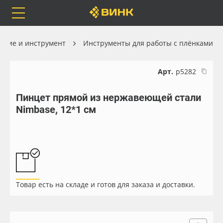
Orafol
Бренды
Доставка
ание и инструмент
Инструменты для работы с плёнками
Арт.
р5282
Пинцет прямой из нержавеющей стали
Каталог
Весь каталог
Nimbase, 12*1 см
Orafol
Рулонные материалы
Бренды
Самоклеящиеся плёнки
Доставка
Листовые материалы
Товар есть на складе и готов для заказа и доставки.
Оплата
Чернила