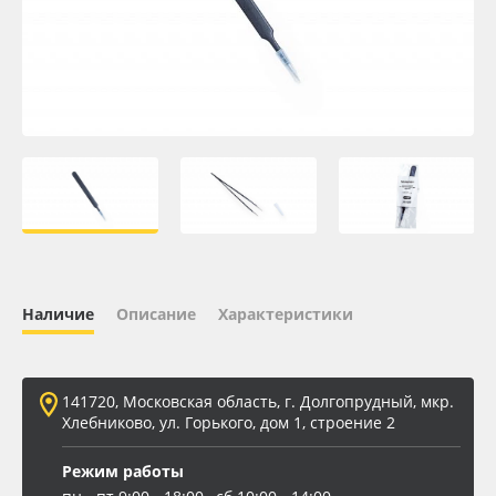
Oracal 641
Orajet 3640
Плёнка монтажная Oratape
ПЭТ листовой
ПЭТ бэклит
Наличие
Описание
Характеристики
Вспененный ПВХ
Баннер
141720, Московская область, г. Долгопрудный, мкр.
Хлебниково, ул. Горького, дом 1, строение 2
Заготовки для сувениров
Режим работы