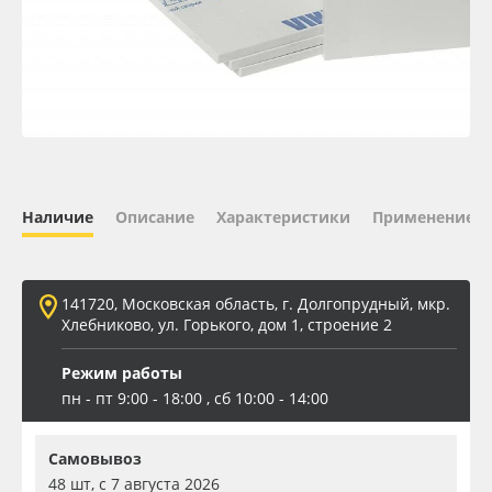
Oracal 641
Orajet 3640
Плёнка монтажная Oratape
ПЭТ листовой
Наличие
Описание
Характеристики
Применение
ПЭТ бэклит
141720, Московская область, г. Долгопрудный, мкр.
Вспененный ПВХ
Хлебниково, ул. Горького, дом 1, строение 2
Режим работы
Баннер
пн - пт 9:00 - 18:00 , сб 10:00 - 14:00
Заготовки для сувениров
Самовывоз
48 шт, с 7 августа 2026