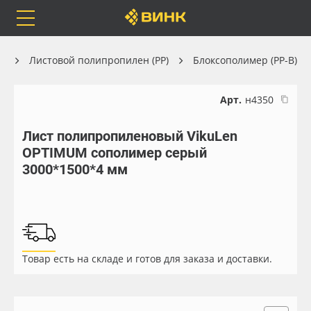
Orafol
Бренды
Доставка
)
Листовой полипропилен (PP)
Блоксополимер (PP-B)
Арт.
н4350
Лист полипропиленовый VikuLen
Каталог
Весь каталог
OPTIMUM сополимер серый
3000*1500*4 мм
Orafol
Рулонные материалы
Бренды
Самоклеящиеся плёнки
Доставка
Листовые материалы
Товар есть на складе и готов для заказа и доставки.
Оплата
Чернила