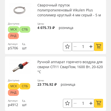
Сварочный пруток
полипропиленовый Vikulen Plus
сополимер круглый 4 мм серый - 5 м
Доступно
Цены
4 075.73 ₽
розница
МСК
СПБ
РНД
Артикул
Ед.
р5706
шт
Ручной аппарат горячего воздуха для
сварки СП11 СварПом, 1600 Вт, 20-620
°C
Доступно
Цены
23 776.92 ₽
розница
МСК
СПБ
РНД
Артикул
Ед.
р4912
шт