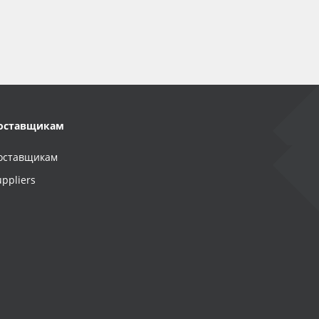
оставщикам
оставщикам
uppliers