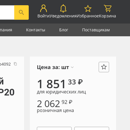
Войти
Уведомления
Избранное
Корзина
пания
Контакты
Блог
Поставщикам
р4092
Цена за:
шт
й
1 851
33 ₽
IP20
для юридических лиц
2 062
92 ₽
розничная цена