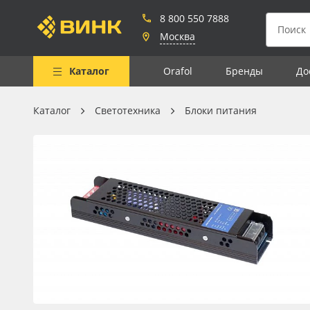
8 800 550 7888
Москва
Каталог
Orafol
Бренды
До
Каталог
Светотехника
Блоки питания
Весь каталог
Рулонные материалы
Самоклеящиеся плёнки
Листовые материалы
Чернила
Клей, скотчи и крепёж
Мобильные конструкции и
POS-материалы