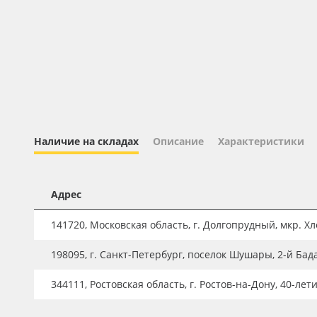
Профильные системы
Сублимация и термотрансфер
Светотехника
Инженерные пластики
Упаковочные материалы
Оборудование и инструмент
Наличие на складах
Описание
Характеристики
Новинки ассортимента
Oracal 641
Адрес
Orajet 3640
141720, Московская область, г. Долгопрудный, мкр. Хле
Плёнка монтажная Oratape
198095, г. Санкт-Петербург, поселок Шушары, 2-й Бад
ПЭТ листовой
ПЭТ бэклит
344111, Ростовская область, г. Ростов-на-Дону, 40-лет
Вспененный ПВХ