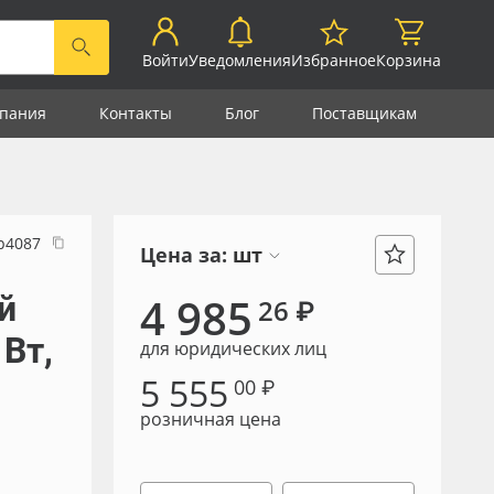
Войти
Уведомления
Избранное
Корзина
пания
Контакты
Блог
Поставщикам
р4087
Цена за:
шт
й
4 985
26 ₽
 Вт,
для юридических лиц
5 555
00 ₽
розничная цена