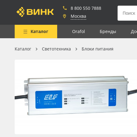
8 800 550 7888
Москва
Каталог
Orafol
Бренды
До
Каталог
Светотехника
Блоки питания
Весь каталог
Рулонные материалы
Самоклеящиеся плёнки
Листовые материалы
Чернила
Клей, скотчи и крепёж
Мобильные конструкции и
POS-материалы