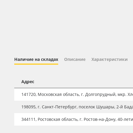
Профильные системы
Сублимация и термотрансфер
Светотехника
Инженерные пластики
Упаковочные материалы
Оборудование и инструмент
Наличие на складах
Описание
Характеристики
Новинки ассортимента
Oracal 641
Адрес
Orajet 3640
141720, Московская область, г. Долгопрудный, мкр. Хле
Плёнка монтажная Oratape
198095, г. Санкт-Петербург, поселок Шушары, 2-й Бад
ПЭТ листовой
ПЭТ бэклит
344111, Ростовская область, г. Ростов-на-Дону, 40-лет
Вспененный ПВХ