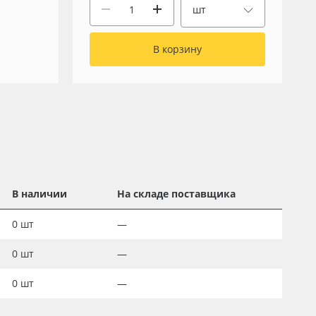
шт
В корзину
В наличии
На складе поставщика
0
шт
—
0
шт
—
0
шт
—