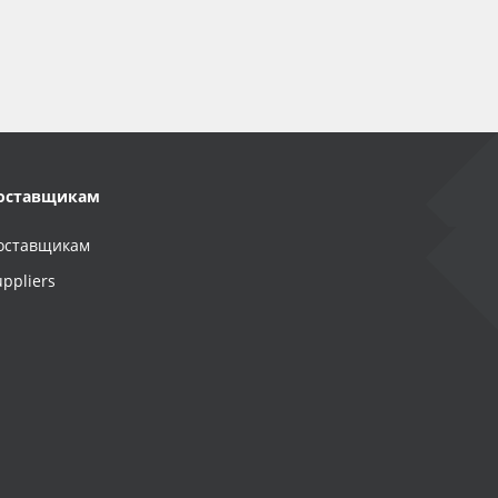
оставщикам
оставщикам
uppliers