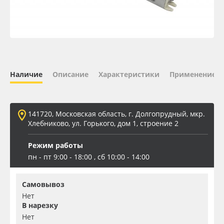
Oracal 641
Orajet 3640
Плёнка монтажная Oratape
Наличие
Описание
Характеристики
Применение
ПЭТ листовой
141720, Московская область, г. Долгопрудный, мкр.
ПЭТ бэклит
Хлебниково, ул. Горького, дом 1, строение 2
Режим работы
Вспененный ПВХ
пн - пт 9:00 - 18:00 , сб 10:00 - 14:00
Баннер
Самовывоз
Нет
Заготовки для сувениров
В нарезку
Нет