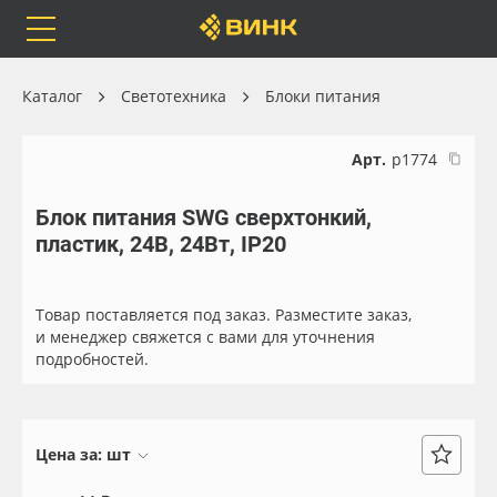
Orafol
Бренды
Доставка
Каталог
Светотехника
Блоки питания
Арт.
р1774
Блок питания SWG сверхтонкий,
Каталог
Весь каталог
пластик, 24В, 24Вт, IP20
Orafol
Рулонные материалы
Товар поставляется под заказ. Разместите заказ,
Бренды
Самоклеящиеся плёнки
и менеджер свяжется с вами для уточнения
подробностей.
Доставка
Листовые материалы
Оплата
Чернила
Цена за:
шт