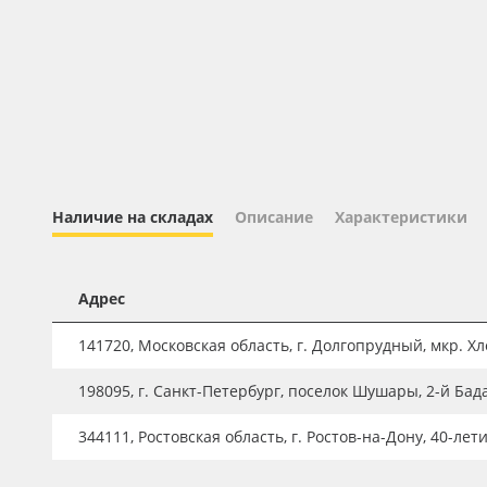
Профильные системы
Сублимация и термотрансфер
Светотехника
Инженерные пластики
Упаковочные материалы
Оборудование и инструмент
Наличие на складах
Описание
Характеристики
Новинки ассортимента
Oracal 641
Адрес
Orajet 3640
141720, Московская область, г. Долгопрудный, мкр. Хле
Плёнка монтажная Oratape
198095, г. Санкт-Петербург, поселок Шушары, 2-й Бад
ПЭТ листовой
ПЭТ бэклит
344111, Ростовская область, г. Ростов-на-Дону, 40-лет
Вспененный ПВХ