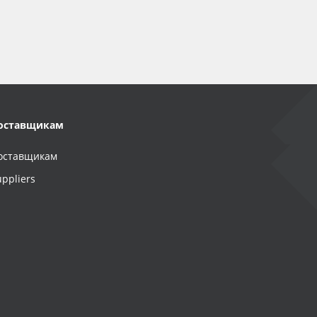
оставщикам
оставщикам
uppliers