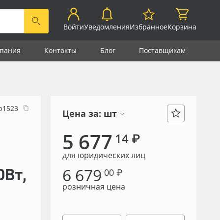
Войти
Уведомления
Избранное
Корзина
пания
Контакты
Блог
Поставщикам
р1523
Цена за:
шт
5 677
14 ₽
для юридических лиц
6 679
0Вт,
00 ₽
розничная цена