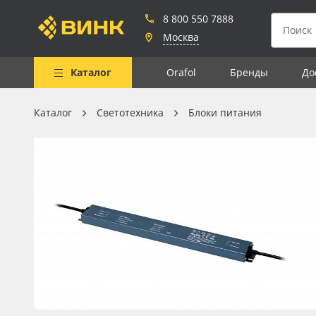
8 800 550 7888
Москва
Каталог
Orafol
Бренды
До
Каталог
Светотехника
Блоки питания
Весь каталог
Рулонные материалы
Самоклеящиеся плёнки
Листовые материалы
Чернила
Клей, скотчи и крепёж
Мобильные конструкции и
POS-материалы