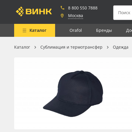
8 800 550 7888
Москва
Каталог
Orafol
Бренды
До
Каталог
Сублимация и термотрансфер
Одежда
Весь каталог
Рулонные материалы
Самоклеящиеся плёнки
Листовые материалы
Чернила
Клей, скотчи и крепёж
Мобильные конструкции и
POS-материалы