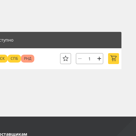
ступно
СК
СПБ
РНД
оставщикам