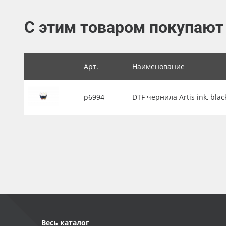
Баннер
С этим товаром покупают
Заготовки для сувениров
Арт.
Наименование
р6994
DTF чернила Artis ink, black
Весь каталог