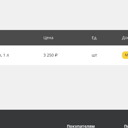
Цена
Ед.
До
, 1 л
3 250 ₽
шт
М
Покупателям
П