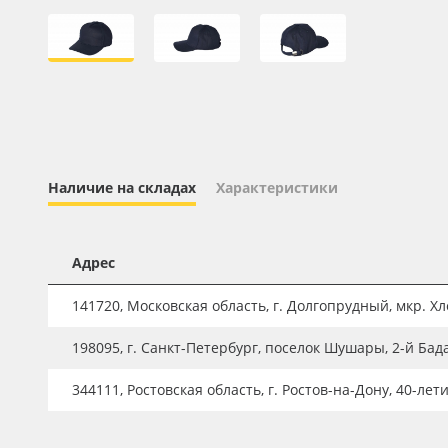
Профильные системы
Сублимация и термотрансфер
Светотехника
Инженерные пластики
Упаковочные материалы
Оборудование и инструмент
Наличие на складах
Характеристики
Новинки ассортимента
Oracal 641
Адрес
Orajet 3640
141720, Московская область, г. Долгопрудный, мкр. Хле
Плёнка монтажная Oratape
198095, г. Санкт-Петербург, поселок Шушары, 2-й Бад
ПЭТ листовой
344111, Ростовская область, г. Ростов-на-Дону, 40-лет
ПЭТ бэклит
Вспененный ПВХ