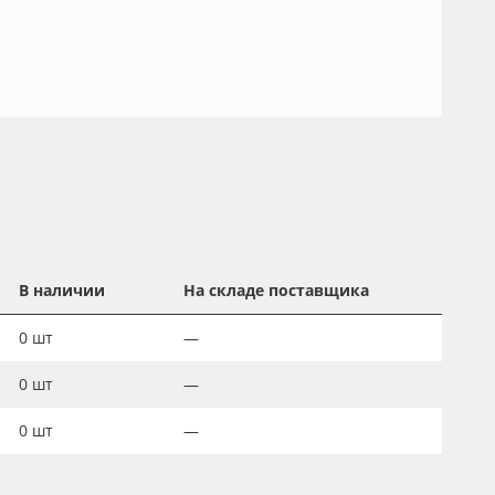
В наличии
На складе поставщика
0
шт
—
0
шт
—
0
шт
—