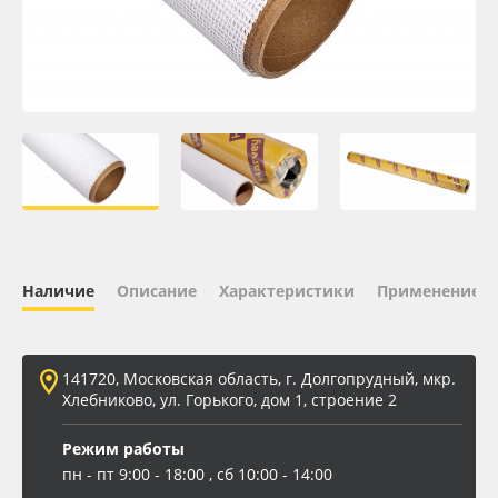
Oracal 641
Orajet 3640
Плёнка монтажная Oratape
ПЭТ листовой
ПЭТ бэклит
Наличие
Описание
Характеристики
Применение
Вспененный ПВХ
141720, Московская область, г. Долгопрудный, мкр.
Баннер
Хлебниково, ул. Горького, дом 1, строение 2
Заготовки для сувениров
Режим работы
пн - пт 9:00 - 18:00 , сб 10:00 - 14:00