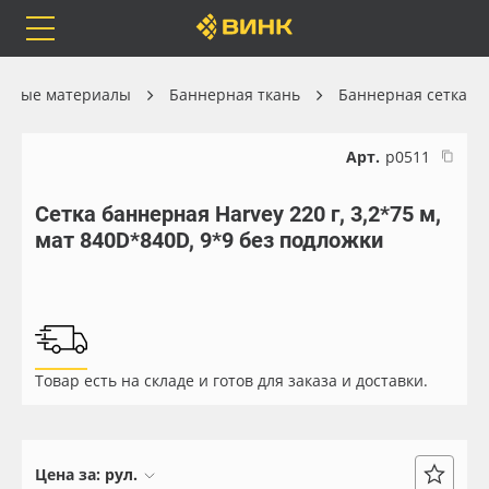
Orafol
Бренды
Доставка
онные материалы
Баннерная ткань
Баннерная сетка
Арт.
р0511
Сетка баннерная Harvey 220 г, 3,2*75 м,
Каталог
Весь каталог
мат 840D*840D, 9*9 без подложки
Orafol
Рулонные материалы
Бренды
Самоклеящиеся плёнки
Товар есть на складе и готов для заказа и доставки.
Доставка
Листовые материалы
Оплата
Чернила
Цена за:
рул.