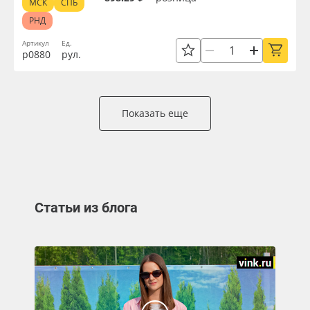
МСК
СПБ
РНД
Артикул
Ед.
р0880
рул.
Показать еще
Статьи из блога