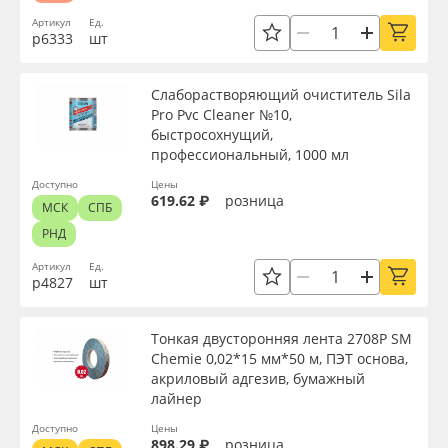
Артикул
Ед.
р6333
шт
Слаборастворяющий очиститель Sila
Pro Pvc Cleaner №10,
быстросохнущий,
профессиональный, 1000 мл
Доступно
Цены
619.62 ₽
розница
МСК
СПБ
РНД
Артикул
Ед.
р4827
шт
Тонкая двусторонняя лента 2708P SM
Chemie 0,02*15 мм*50 м, ПЭТ основа,
акриловый адгезив, бумажный
лайнер
Доступно
Цены
898.29 ₽
розница