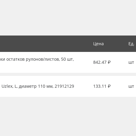
Цена
Ед.
ки остатков рулонов/листов, 50 шт,
842.47 ₽
шт
Uzlex, L, диаметр 110 мм, 21912129
133.11 ₽
шт