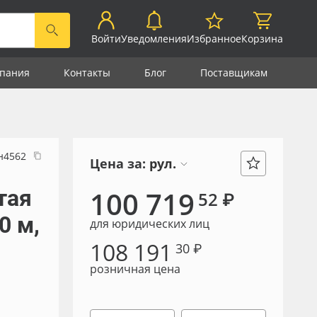
Войти
Уведомления
Избранное
Корзина
пания
Контакты
Блог
Поставщикам
н4562
Цена за:
рул.
тая
100 719
52 ₽
0 м,
для юридических лиц
108 191
30 ₽
розничная цена