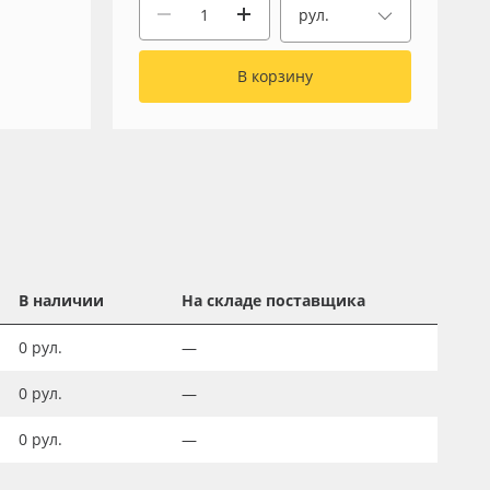
рул.
В корзину
В наличии
На складе поставщика
0
рул.
—
0
рул.
—
0
рул.
—