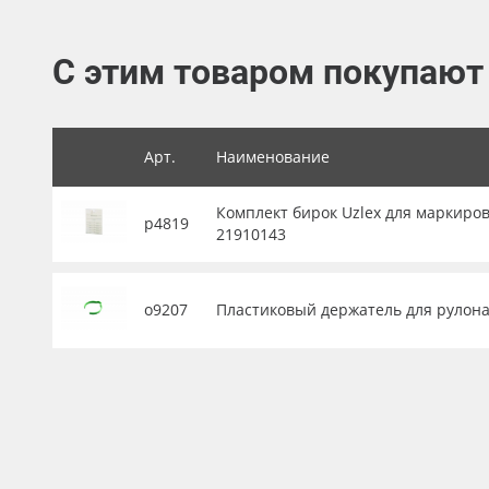
Баннер
С этим товаром покупают
Заготовки для сувениров
Арт.
Наименование
Комплект бирок Uzlex для маркиров
р4819
21910143
о9207
Пластиковый держатель для рулона 