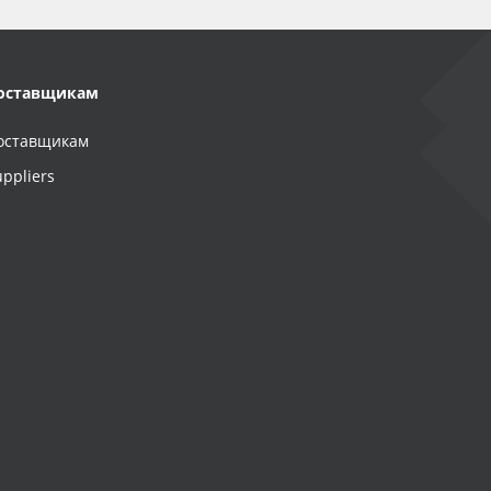
оставщикам
оставщикам
uppliers