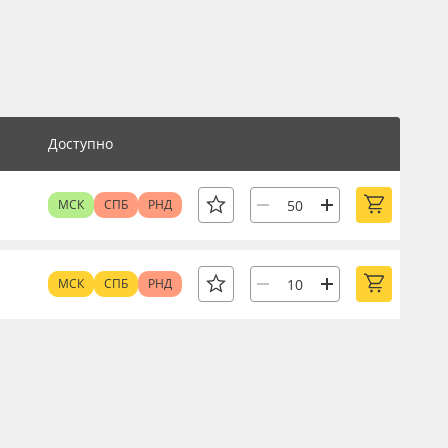
Доступно
МСК
СПБ
РНД
МСК
СПБ
РНД