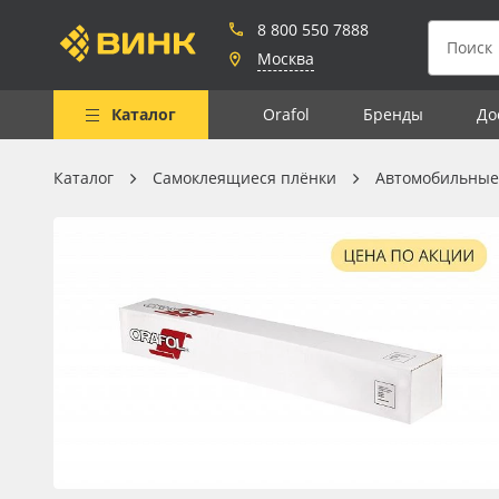
8 800 550 7888
Москва
Каталог
Orafol
Бренды
До
Каталог
Самоклеящиеся плёнки
Автомобильные
Весь каталог
Рулонные материалы
Самоклеящиеся плёнки
Листовые материалы
Чернила
Клей, скотчи и крепёж
Мобильные конструкции и
POS-материалы