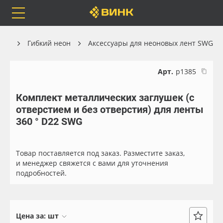
Orafol
Бренды
Доставка
ика
Гибкий неон
Аксессуары для неоновых лент SWG
Арт.
р1385
Комплект металлических заглушек (с
Каталог
Весь каталог
отверстием и без отверстия) для ленты
360 ° D22 SWG
Orafol
Рулонные материалы
Бренды
Самоклеящиеся плёнки
Товар поставляется под заказ. Разместите заказ,
и менеджер свяжется с вами для уточнения
подробностей.
Доставка
Листовые материалы
Оплата
Чернила
Цена за:
шт