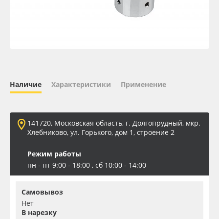
Oracal 641
Orajet 3640
Плёнка монтажная Oratape
Наличие
Характеристики
Применение
ПЭТ листовой
ПЭТ бэклит
141720, Московская область, г. Долгопрудный, мкр.
Хлебниково, ул. Горького, дом 1, строение 2
Вспененный ПВХ
Режим работы
пн - пт 9:00 - 18:00 , сб 10:00 - 14:00
Баннер
Самовывоз
Заготовки для сувениров
Нет
В нарезку