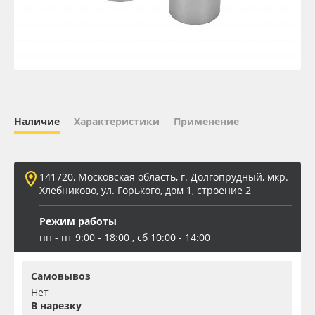
Oracal 641
Orajet 3640
Плёнка монтажная Oratape
Наличие
Характеристики
Применение
ПЭТ листовой
ПЭТ бэклит
141720, Московская область, г. Долгопрудный, мкр.
Хлебниково, ул. Горького, дом 1, строение 2
Вспененный ПВХ
Режим работы
пн - пт 9:00 - 18:00 , сб 10:00 - 14:00
Баннер
Самовывоз
Заготовки для сувениров
Нет
В нарезку