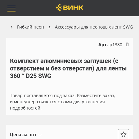
Orafol
Бренды
Доставка
ика
Гибкий неон
Аксессуары для неоновых лент SWG
Арт.
р1380
Комплект алюминиевых заглушек (с
Каталог
Весь каталог
отверстием и без отверстия) для ленты
360 ° D25 SWG
Orafol
Рулонные материалы
Бренды
Самоклеящиеся плёнки
Товар поставляется под заказ. Разместите заказ,
и менеджер свяжется с вами для уточнения
подробностей.
Доставка
Листовые материалы
Оплата
Чернила
Цена за:
шт