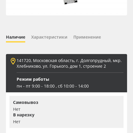
Oracal 641
Orajet 3640
Наличие
Характеристики
Применение
Плёнка монтажная Oratape
ПЭТ листовой
141720, Московская область, г. Долгопрудный, мкр.
Хлебниково, ул. Горького, дом 1, строение 2
ПЭТ бэклит
Режим работы
пн - пт 9:00 - 18:00 , сб 10:00 - 14:00
Вспененный ПВХ
Баннер
Самовывоз
Нет
В нарезку
Заготовки для сувениров
Нет