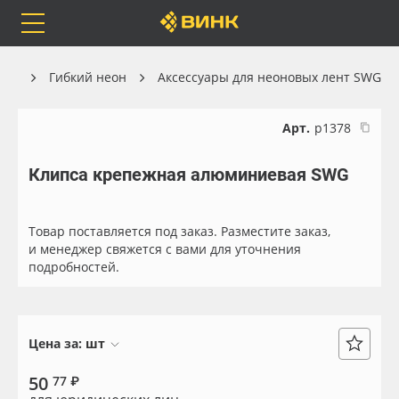
Orafol
Бренды
Доставка
ика
Гибкий неон
Аксессуары для неоновых лент SWG
Арт.
р1378
Клипса крепежная алюминиевая SWG
Каталог
Весь каталог
Orafol
Рулонные материалы
Товар поставляется под заказ. Разместите заказ,
и менеджер свяжется с вами для уточнения
подробностей.
Бренды
Самоклеящиеся плёнки
Доставка
Листовые материалы
Цена за:
шт
Оплата
Чернила
50
77 ₽