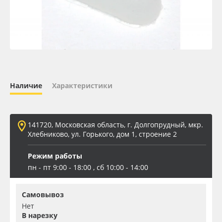
Oracal 641
Orajet 3640
Плёнка монтажная Oratape
Наличие
Характеристики
ПЭТ листовой
ПЭТ бэклит
141720, Московская область, г. Долгопрудный, мкр.
Хлебниково, ул. Горького, дом 1, строение 2
Вспененный ПВХ
Режим работы
пн - пт 9:00 - 18:00 , сб 10:00 - 14:00
Баннер
Самовывоз
Заготовки для сувениров
Нет
В нарезку