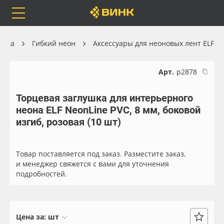
Orafol
Бренды
Доставка
ника
Гибкий неон
Аксессуары для неоновых лент ELF
Арт.
р2878
Торцевая заглушка для интерьерного
Каталог
Весь каталог
неона ELF NeonLine PVC, 8 мм, боковой
изгиб, розовая (10 шт)
Orafol
Рулонные материалы
Бренды
Самоклеящиеся плёнки
Товар поставляется под заказ. Разместите заказ,
и менеджер свяжется с вами для уточнения
подробностей.
Доставка
Листовые материалы
Оплата
Чернила
Цена за:
шт