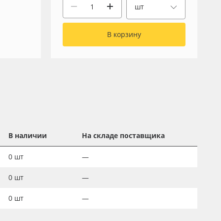
шт
В корзину
В наличии
На складе поставщика
0
шт
—
0
шт
—
0
шт
—