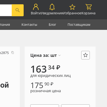
Войти
Уведомления
Избранное
Корзина
пания
Контакты
Блог
Поставщикам
р2875
Цена за:
шт
163
34 ₽
для юридических лиц
175
вой
90 ₽
розничная цена