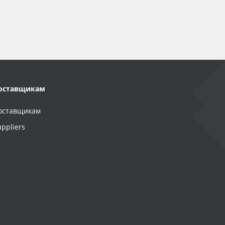
оставщикам
оставщикам
uppliers