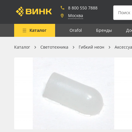
8 800 550 7888
Москва
Каталог
Orafol
Бренды
До
Каталог
Светотехника
Гибкий неон
Аксессу
Весь каталог
Рулонные материалы
Самоклеящиеся плёнки
Листовые материалы
Чернила
Клей, скотчи и крепёж
Мобильные конструкции и
POS-материалы