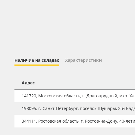
Профильные системы
Сублимация и термотрансфер
Светотехника
Инженерные пластики
Упаковочные материалы
Оборудование и инструмент
Наличие на складах
Характеристики
Новинки ассортимента
Oracal 641
Адрес
Orajet 3640
141720, Московская область, г. Долгопрудный, мкр. Хле
Плёнка монтажная Oratape
198095, г. Санкт-Петербург, поселок Шушары, 2-й Бад
ПЭТ листовой
ПЭТ бэклит
344111, Ростовская область, г. Ростов-на-Дону, 40-лет
Вспененный ПВХ