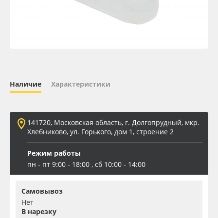
Oracal 641
Orajet 3640
Плёнка монтажная Oratape
Наличие
Характеристики
ПЭТ листовой
ПЭТ бэклит
141720, Московская область, г. Долгопрудный, мкр.
Хлебниково, ул. Горького, дом 1, строение 2
Вспененный ПВХ
Режим работы
пн - пт 9:00 - 18:00 , сб 10:00 - 14:00
Баннер
Самовывоз
Заготовки для сувениров
Нет
В нарезку