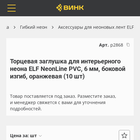
Orafol
Бренды
Доставка
ника
Гибкий неон
Аксессуары для неоновых лент ELF
Арт.
р2868
Торцевая заглушка для интерьерного
Каталог
Весь каталог
неона ELF NeonLine PVC, 6 мм, боковой
изгиб, оранжевая (10 шт)
Orafol
Рулонные материалы
Бренды
Самоклеящиеся плёнки
Товар поставляется под заказ. Разместите заказ,
и менеджер свяжется с вами для уточнения
подробностей.
Доставка
Листовые материалы
Оплата
Чернила
Цена за:
шт