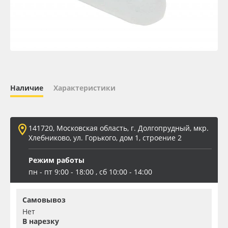
Oracal 641
Orajet 3640
Плёнка монтажная Oratape
Наличие
Характеристики
ПЭТ листовой
ПЭТ бэклит
141720, Московская область, г. Долгопрудный, мкр.
Хлебниково, ул. Горького, дом 1, строение 2
Вспененный ПВХ
Режим работы
пн - пт 9:00 - 18:00 , сб 10:00 - 14:00
Баннер
Самовывоз
Заготовки для сувениров
Нет
В нарезку