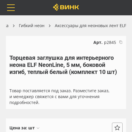
Orafol
Бренды
Доставка
ника
Гибкий неон
Аксессуары для неоновых лент ELF
Арт.
р2845
Торцевая заглушка для интерьерного
Каталог
Весь каталог
неона ELF NeonLine, 5 мм, боковой
изгиб, теплый белый (комплект 10 шт)
Orafol
Рулонные материалы
Бренды
Самоклеящиеся плёнки
Товар поставляется под заказ. Разместите заказ,
и менеджер свяжется с вами для уточнения
подробностей.
Доставка
Листовые материалы
Оплата
Чернила
Цена за:
шт