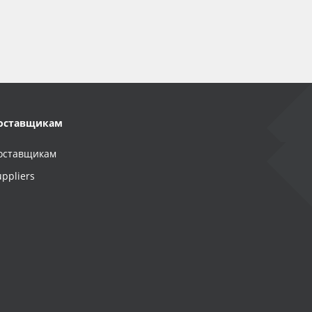
оставщикам
оставщикам
uppliers