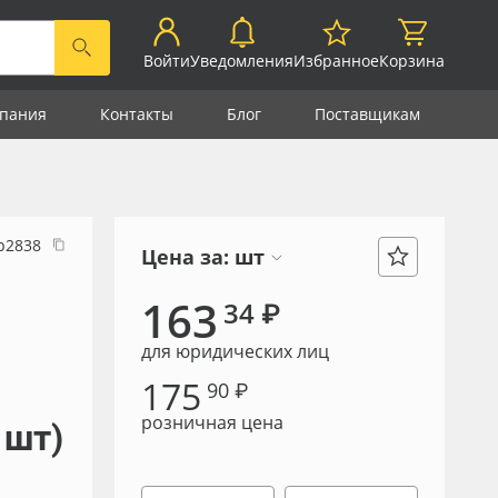
Войти
Уведомления
Избранное
Корзина
пания
Контакты
Блог
Поставщикам
р2838
Цена за:
шт
163
34 ₽
для юридических лиц
175
90 ₽
розничная цена
 шт)