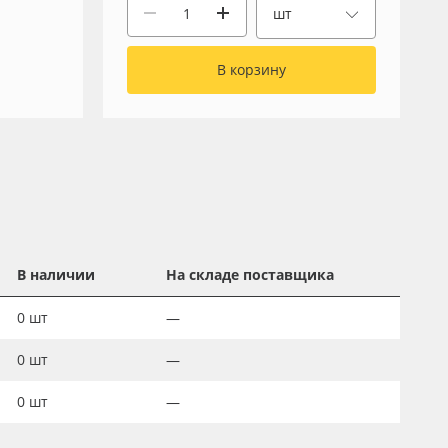
шт
В корзину
В наличии
На складе поставщика
0
шт
—
0
шт
—
0
шт
—