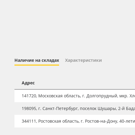
Профильные системы
Сублимация и термотрансфер
Светотехника
Инженерные пластики
Упаковочные материалы
Оборудование и инструмент
Наличие на складах
Характеристики
Новинки ассортимента
Oracal 641
Адрес
Orajet 3640
141720, Московская область, г. Долгопрудный, мкр. Хле
Плёнка монтажная Oratape
198095, г. Санкт-Петербург, поселок Шушары, 2-й Бад
ПЭТ листовой
ПЭТ бэклит
344111, Ростовская область, г. Ростов-на-Дону, 40-лет
Вспененный ПВХ