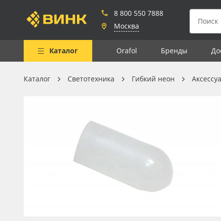
8 800 550 7888
Москва
Каталог
Orafol
Бренды
До
Каталог
Светотехника
Гибкий неон
Аксессу
Весь каталог
Рулонные материалы
Самоклеящиеся плёнки
Листовые материалы
Чернила
Клей, скотчи и крепёж
Мобильные конструкции и
POS-материалы