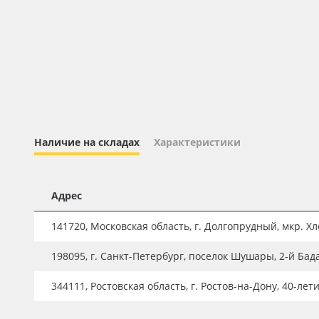
Профильные системы
Сублимация и термотрансфер
Светотехника
Инженерные пластики
Упаковочные материалы
Оборудование и инструмент
Наличие на складах
Характеристики
Новинки ассортимента
Oracal 641
Адрес
Orajet 3640
141720, Московская область, г. Долгопрудный, мкр. Хле
Плёнка монтажная Oratape
198095, г. Санкт-Петербург, поселок Шушары, 2-й Бад
ПЭТ листовой
ПЭТ бэклит
344111, Ростовская область, г. Ростов-на-Дону, 40-лет
Вспененный ПВХ