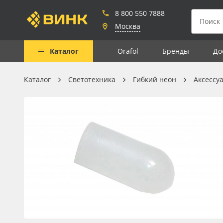
8 800 550 7888
Москва
Каталог
Orafol
Бренды
До
Каталог
Светотехника
Гибкий неон
Аксессу
Весь каталог
Рулонные материалы
Самоклеящиеся плёнки
Листовые материалы
Чернила
Клей, скотчи и крепёж
Мобильные конструкции и
POS-материалы