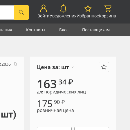
Войти
Уведомления
Избранное
Корзина
пания
Контакты
Блог
Поставщикам
р2836
Цена за:
шт
163
34 ₽
для юридических лиц
175
90 ₽
розничная цена
 шт)