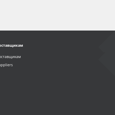
оставщикам
оставщикам
uppliers