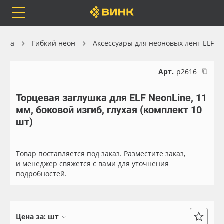
Orafol
Бренды
Доставка
ника
Гибкий неон
Аксессуары для неоновых лент ELF
Арт.
р2616
Торцевая заглушка для ELF NeonLine, 11
Каталог
Весь каталог
мм, боковой изгиб, глухая (комплект 10
шт)
Orafol
Рулонные материалы
Бренды
Самоклеящиеся плёнки
Товар поставляется под заказ. Разместите заказ,
и менеджер свяжется с вами для уточнения
подробностей.
Доставка
Листовые материалы
Оплата
Чернила
Цена за:
шт