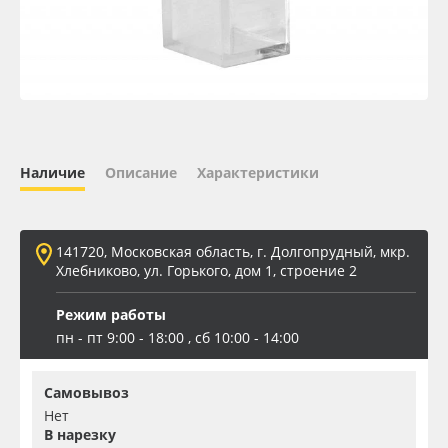
Oracal 641
Orajet 3640
Плёнка монтажная Oratape
Наличие
Описание
Характеристики
ПЭТ листовой
ПЭТ бэклит
141720, Московская область, г. Долгопрудный, мкр.
Хлебниково, ул. Горького, дом 1, строение 2
Вспененный ПВХ
Режим работы
пн - пт 9:00 - 18:00 , сб 10:00 - 14:00
Баннер
Самовывоз
Заготовки для сувениров
Нет
В нарезку