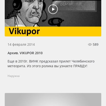
Oracal 641
Orajet 3640
Плёнка монтажная Oratape
ПЭТ листовой
14 февраля 2014
589
Архив. VIKUPOR 2010
ПЭТ бэклит
Еще в 2010г. ВИНК предсказал прилет Челябинского
метеорита. Из этого ролика вы узнаете ПРАВДУ!
Вспененный ПВХ
Наружка
Баннер
Заготовки для сувениров