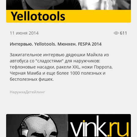
Сервис
Клей, скотчи и крепёж
Инструкции
Мобильные конструкции и POS-материалы
11 июня 2014
611
Компания
Профильные системы
Интервью. Yellotools. Мюнхен. FESPA 2014
Контакты
Сублимация и термотрансфер
Зажигательное интервью дядюшки Майкла из
автобуса со "сладостями" для наружчиков:
тефлоновые насадки, ракели XXL, ножи Пэррота,
Блог
Светотехника
Черная Мамба и еще более 1000 полезных и
бесполезных фишек.
Поставщикам
Инженерные пластики
Наружка
Детейлинг
Избранное
Упаковочные материалы
Оборудование и инструмент
8 800 550 7888
Москва
Новинки ассортимента