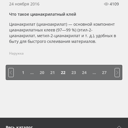
24 ноября 2016
4109
Что такое цианакрилатный клей
Цианакрилат (цианоакрилат) — основной компонент
цианакрилатных клеев (97—99 %) (этил-2-
цианакрилат, метил-2-цианакрилат и т. д.), удобных в
быту для быстрого склеивания материалов.
Наружка
1
...
20
21
22
23
24
...
27
Весь каталог