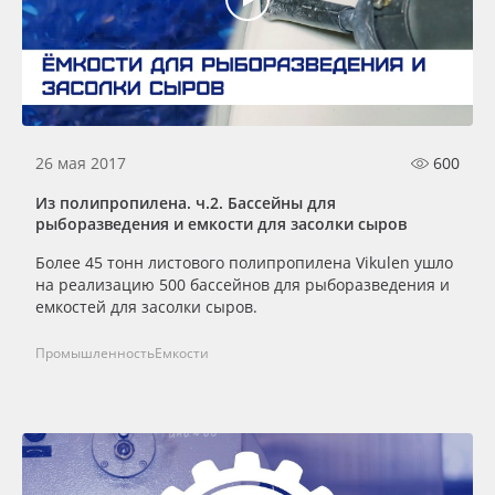
Oracal 641
Orajet 3640
Плёнка монтажная Oratape
26 мая 2017
600
Из полипропилена. ч.2. Бассейны для
ПЭТ листовой
рыборазведения и емкости для засолки сыров
Более 45 тонн листового полипропилена Vikulen ушло
ПЭТ бэклит
на реализацию 500 бассейнов для рыборазведения и
емкостей для засолки сыров.
Вспененный ПВХ
Промышленность
Емкости
Баннер
Заготовки для сувениров