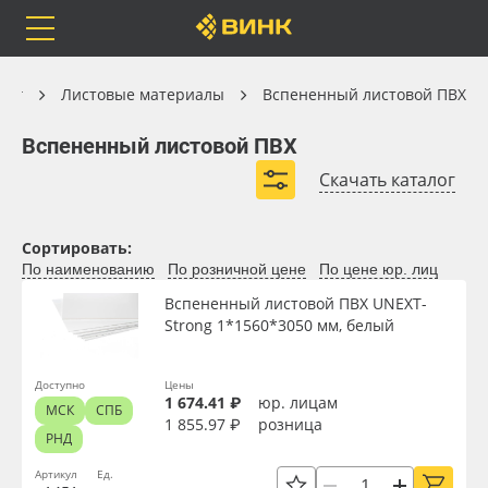
Orafol
Бренды
Доставка
Листовые материалы
лог
Листовые материалы
Вспененный листовой ПВХ
Вспененный листовой ПВХ
Вспененный листовой ПВХ
Скачать каталог
Вспененный ПВХ Vikupor
Каталог
Весь каталог
Вспененный ПВХ Кармапласт
Вспененный ПВХ Unext
Сортировать:
По наименованию
По розничной цене
По цене юр. лиц
Бюджетный вспененный ПВХ
Orafol
Рулонные материалы
Вспененный листовой ПВХ UNEXT-
Вспененный ПВХ Unext Strong
Strong 1*1560*3050 мм, белый
Бренды
Самоклеящиеся плёнки
Вспененный ПВХ Pragmatic
Доставка
Листовые материалы
Доступно
Цены
1 674.41 ₽
юр. лицам
МСК
СПБ
1 855.97 ₽
розница
РНД
Оплата
Чернила
Артикул
Ед.