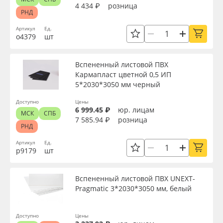
4 434 ₽
розница
РНД
Артикул
Ед.
о4379
шт
Вспененный листовой ПВХ
Кармапласт цветной 0,5 ИП
5*2030*3050 мм черный
Доступно
Цены
6 999.45 ₽
юр. лицам
МСК
СПБ
7 585.94 ₽
розница
РНД
Артикул
Ед.
р9179
шт
Вспененный листовой ПВХ UNEXT-
Pragmatic 3*2030*3050 мм, белый
Доступно
Цены