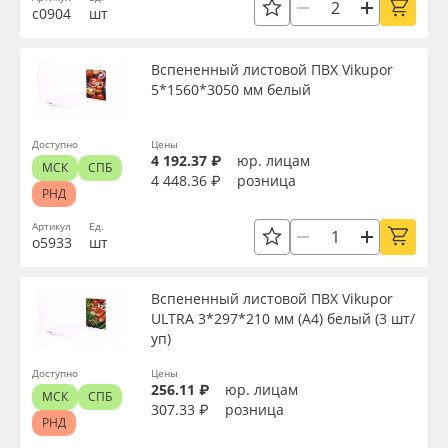
с0904
шт
Oracal 641
Тип печати
Вспененный листовой ПВХ Vikupor
Orajet 3640
5*1560*3050 мм белый
Страна происхождения
Плёнка монтажная Oratape
Доступно
Цены
Производитель
4 192.37 ₽
юр. лицам
МСК
СПБ
4 448.36 ₽
розница
ПЭТ листовой
РНД
Торговая марка
Артикул
Ед.
ПЭТ бэклит
о5933
шт
Серия
Вспененный ПВХ
Вспененный листовой ПВХ Vikupor
ULTRA 3*297*210 мм (А4) белый (3 шт/
уп)
Баннер
Назначение
Доступно
Цены
256.11 ₽
юр. лицам
Заготовки для сувениров
МСК
СПБ
Доступность
307.33 ₽
розница
РНД