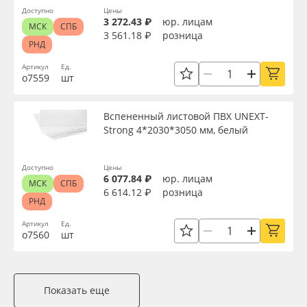
Доступно
Цены
3 272.43 ₽
юр. лицам
МСК
СПБ
3 561.18 ₽
розница
РНД
Артикул
Ед.
о7559
шт
Вспененный листовой ПВХ UNEXT-
Strong 4*2030*3050 мм, белый
Доступно
Цены
6 077.84 ₽
юр. лицам
МСК
СПБ
6 614.12 ₽
розница
РНД
Артикул
Ед.
о7560
шт
Показать еще