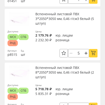
о1451
шт
Сервис
Клей, скотчи и крепёж
Вид
Вспененный листовой ПВХ
Инструкции
Мобильные конструкции и POS-материалы
3*2050*3050 мм, 0,46 г/см3 белый (5
шт/уп)
Толщина, мм
Компания
Профильные системы
Доступно
Цены
2 179.76 ₽
юр. лицам
МСК
СПБ
Ширина, мм
Контакты
Сублимация и термотрансфер
2 232.30 ₽
розница
РНД
Блог
Светотехника
Артикул
Ед.
Длина, мм
р8515
шт
Поставщикам
Инженерные пластики
Вспененный листовой ПВХ
Плотность, г/см3
8*2050*3050 мм, 0,46 г/см3 белый (2
Избранное
Упаковочные материалы
шт/уп)
Материал
Доступно
Цены
Оборудование и инструмент
8 800 550 7888
5 718.78 ₽
юр. лицам
МСК
СПБ
5 835.31 ₽
розница
Москва
РНД
Цвет
Новинки ассортимента
Артикул
Ед.