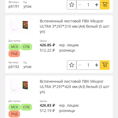
Артикул
Ед.
р6191
упак
Применить
Вспененный листовой ПВХ Vikupor
Сбросить фильтр
ULTRA 3*297*210 мм (А4) белый (5 шт/
уп)
Доступно
Цены
426.85 ₽
юр. лицам
МСК
СПБ
512.22 ₽
розница
РНД
Артикул
Ед.
р6192
упак
Вспененный листовой ПВХ Vikupor
ULTRA 3*297*420 мм (А3) белый (3 шт/
уп)
Доступно
Цены
426.83 ₽
юр. лицам
МСК
СПБ
512.19 ₽
розница
РНД