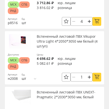
3 712.86 ₽
юр. лицам
МСК
СПБ
3 816.02 ₽
розница
РНД
Артикул
Ед.
р8516
шт
Вспененный листовой ПВХ Vikupor
Ultra Light 4*2050*3050 мм белый (4
шт/уп)
Доступно
Цены
4 698.62 ₽
юр. лицам
МСК
СПБ
5 082.61 ₽
розница
РНД
Артикул
Ед.
н2008
шт
Вспененный листовой ПВХ UNEXT-
Pragmatic 2*2030*3050 мм, белый