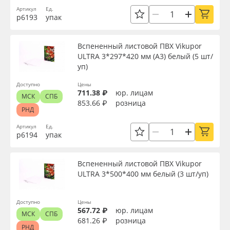
Артикул
Ед.
р6193
упак
Вспененный листовой ПВХ Vikupor
ULTRA 3*297*420 мм (А3) белый (5 шт/
уп)
Доступно
Цены
711.38 ₽
юр. лицам
МСК
СПБ
853.66 ₽
розница
РНД
Артикул
Ед.
р6194
упак
Вспененный листовой ПВХ Vikupor
ULTRA 3*500*400 мм белый (3 шт/уп)
Доступно
Цены
567.72 ₽
юр. лицам
МСК
СПБ
681.26 ₽
розница
РНД