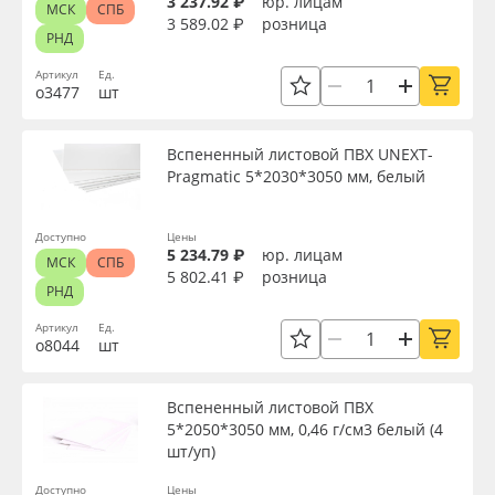
3 237.92 ₽
юр. лицам
МСК
СПБ
3 589.02 ₽
розница
РНД
Артикул
Ед.
о3477
шт
Вспененный листовой ПВХ UNEXT-
Pragmatic 5*2030*3050 мм, белый
Доступно
Цены
5 234.79 ₽
юр. лицам
МСК
СПБ
5 802.41 ₽
розница
РНД
Артикул
Ед.
о8044
шт
Вспененный листовой ПВХ
5*2050*3050 мм, 0,46 г/см3 белый (4
шт/уп)
Доступно
Цены