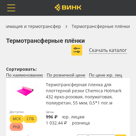
Orafol
Бренды
Доставка
Сублимация и термотрансфер
ублимация и термотрансфер
Термотрансферные плёнки
Термотрансферные плёнки
Термотрансферные плёнки
Скачать каталог
Термотрансферные плёнки для печати
Каталог
Весь каталог
Термотрансферные плёнки для резки
Сортировать:
По наименованию
По розничной цене
По цене юр. лиц
Монтажные плёнки для термотрансфера
Orafol
Рулонные материалы
Термотрансферная пленка для
Термотрансферные плёнки Witpac
плоттерной резки Chemica Hotmark
Бренды
Самоклеящиеся плёнки
432 ярко-розовая, полуматовая,
Цветные термотрансферные плёнки
полиуретан, 55 мкм, 0,5*1 пог.м
Доставка
Листовые материалы
Специальные термотрансферные плёнки
Доступно
Цены
996 ₽
юр. лицам
МСК
СПБ
Термотрансферные плёнки Chemica
1 032.44 ₽
розница
Оплата
Чернила
РНД