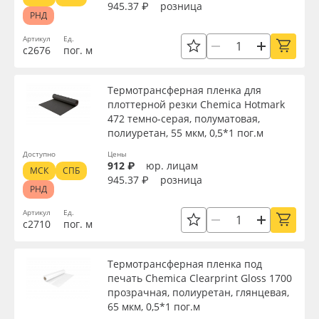
945.37 ₽
розница
РНД
Артикул
Ед.
с2676
пог. м
Термотрансферная пленка для
плоттерной резки Chemica Hotmark
472 темно-серая, полуматовая,
полиуретан, 55 мкм, 0,5*1 пог.м
Доступно
Цены
912 ₽
юр. лицам
МСК
СПБ
945.37 ₽
розница
РНД
Артикул
Ед.
с2710
пог. м
Термотрансферная пленка под
печать Chemica Clearprint Gloss 1700
прозрачная, полиуретан, глянцевая,
65 мкм, 0,5*1 пог.м