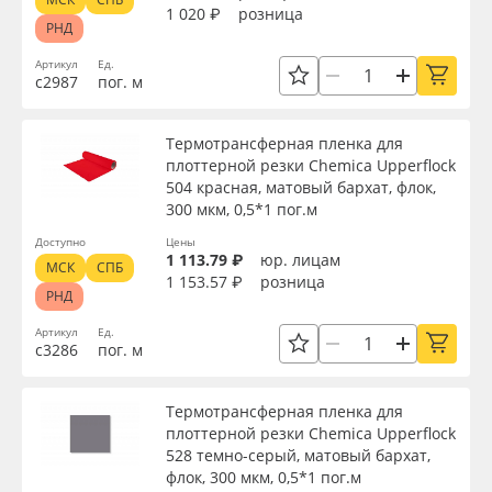
1 020 ₽
розница
РНД
Артикул
Ед.
с2987
пог. м
Термотрансферная пленка для
плоттерной резки Chemica Upperflock
504 красная, матовый бархат, флок,
300 мкм, 0,5*1 пог.м
Доступно
Цены
1 113.79 ₽
юр. лицам
МСК
СПБ
1 153.57 ₽
розница
РНД
Артикул
Ед.
с3286
пог. м
Термотрансферная пленка для
плоттерной резки Chemica Upperflock
528 темно-серый, матовый бархат,
флок, 300 мкм, 0,5*1 пог.м