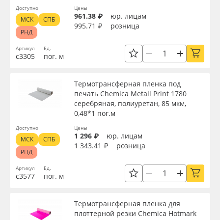
Доступно
Цены
961.38 ₽
юр. лицам
МСК
СПБ
995.71 ₽
розница
РНД
Артикул
Ед.
с3305
пог. м
Термотрансферная пленка под
печать Chemica Metall Print 1780
серебряная, полиуретан, 85 мкм,
0,48*1 пог.м
Доступно
Цены
1 296 ₽
юр. лицам
МСК
СПБ
1 343.41 ₽
розница
РНД
Артикул
Ед.
с3577
пог. м
Термотрансферная пленка для
плоттерной резки Chemica Hotmark