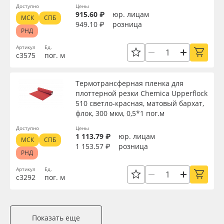
Доступно
Цены
915.60 ₽
юр. лицам
МСК
СПБ
949.10 ₽
розница
РНД
Артикул
Ед.
с3575
пог. м
Термотрансферная пленка для
плоттерной резки Chemica Upperflock
510 светло-красная, матовый бархат,
флок, 300 мкм, 0,5*1 пог.м
Доступно
Цены
1 113.79 ₽
юр. лицам
МСК
СПБ
1 153.57 ₽
розница
РНД
Артикул
Ед.
с3292
пог. м
Показать еще