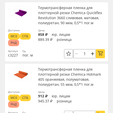
Термотрансферная пленка для
плоттерной резки Chemica Quickflex
Revolution 3660 сливовая, матовая,
полиуретан, 90 мкм, 0,5*1 пог.м
Доступно
Цены
858 ₽
юр. лицам
МСК
СПБ
889.39 ₽
розница
РНД
Артикул
Ед.
с3227
пог. м
Термотрансферная пленка для
плоттерной резки Chemica Hotmark
405 оранжевая, полуматовая,
полиуретан, 55 мкм, 0,5*1 пог.м
Доступно
Цены
912 ₽
юр. лицам
МСК
СПБ
945.37 ₽
розница
РНД
Артикул
Ед.