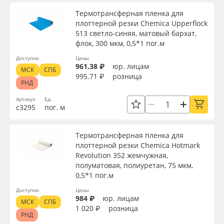
Термотрансферная пленка для
плоттерной резки Chemica Upperflock
513 светло-синяя, матовый бархат,
флок, 300 мкм, 0,5*1 пог.м
Доступно
Цены
961.38 ₽
юр. лицам
МСК
СПБ
995.71 ₽
розница
РНД
Артикул
Ед.
с3295
пог. м
Термотрансферная пленка для
плоттерной резки Chemica Hotmark
Revolution 352 жемчужная,
полуматовая, полиуретан, 75 мкм,
0,5*1 пог.м
Доступно
Цены
984 ₽
юр. лицам
МСК
СПБ
1 020 ₽
розница
РНД