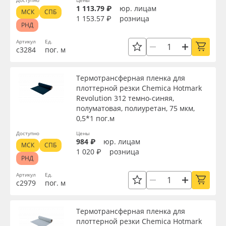
Доступно
Цены
1 113.79 ₽
юр. лицам
МСК
СПБ
1 153.57 ₽
розница
Серия
РНД
Артикул
Ед.
с3284
пог. м
Назначение
Термотрансферная пленка для
Особые свойства
плоттерной резки Chemica Hotmark
Revolution 312 темно-синяя,
полуматовая, полиуретан, 75 мкм,
Доступность
0,5*1 пог.м
Доступно
Цены
984 ₽
юр. лицам
МСК
СПБ
1 020 ₽
розница
Применить
РНД
Артикул
Ед.
Сбросить фильтр
с2979
пог. м
Термотрансферная пленка для
плоттерной резки Chemica Hotmark