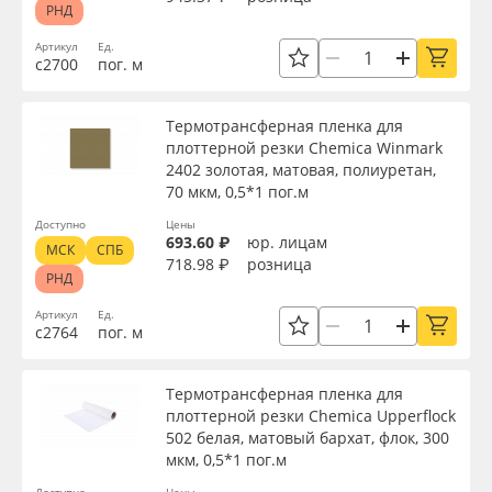
РНД
Oracal 641
Цвет
Артикул
Ед.
с2700
пог. м
Orajet 3640
Текстура
Термотрансферная пленка для
Плёнка монтажная Oratape
плоттерной резки Chemica Winmark
2402 золотая, матовая, полиуретан,
Тип печати
70 мкм, 0,5*1 пог.м
ПЭТ листовой
Доступно
Цены
693.60 ₽
юр. лицам
МСК
СПБ
Упаковка
ПЭТ бэклит
718.98 ₽
розница
РНД
Артикул
Ед.
Вспененный ПВХ
Страна происхождения
с2764
пог. м
Баннер
Термотрансферная пленка для
Производитель
плоттерной резки Chemica Upperflock
Заготовки для сувениров
502 белая, матовый бархат, флок, 300
мкм, 0,5*1 пог.м
Торговая марка