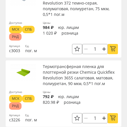
Revolution 372 темно-серая,
полуматовая, полиуретан, 75 мкм,
0,5*1 пог.м
Доступно
Цены
984 ₽
юр. лицам
МСК
СПБ
1 020 ₽
розница
РНД
Артикул
Ед.
с3003
пог. м
Термотрансферная пленка для
плоттерной резки Chemica Quickflex
Revolution 3655 салатовая, матовая,
полиуретан, 90 мкм, 0,5*1 пог.м
Доступно
Цены
792 ₽
юр. лицам
МСК
СПБ
820.98 ₽
розница
РНД
Артикул
Ед.
с3226
пог. м