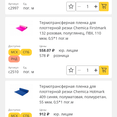
Артикул
Ед.
с2997
пог. м
Термотрансферная пленка для
плоттерной резки Chemica Firstmark
132 розовая, полуглянец, ПВХ, 110
мкм, 0,5*1 пог.м
Доступно
Цены
558.07 ₽
юр. лицам
МСК
СПБ
578 ₽
розница
РНД
Артикул
Ед.
с2510
пог. м
Термотрансферная пленка для
плоттерной резки Chemica Hotmark
409 синяя, полуматовая, полиуретан,
55 мкм, 0,5*1 пог.м
Доступно
Цены
912 ₽
юр. лицам
МСК
СПБ