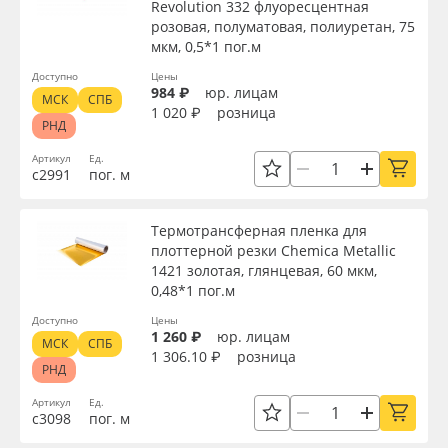
Revolution 332 флуоресцентная
розовая, полуматовая, полиуретан, 75
мкм, 0,5*1 пог.м
Доступно
Цены
984 ₽
юр. лицам
МСК
СПБ
1 020 ₽
розница
РНД
Артикул
Ед.
с2991
пог. м
Термотрансферная пленка для
плоттерной резки Chemica Metallic
1421 золотая, глянцевая, 60 мкм,
0,48*1 пог.м
Доступно
Цены
1 260 ₽
юр. лицам
МСК
СПБ
1 306.10 ₽
розница
РНД
Артикул
Ед.
с3098
пог. м