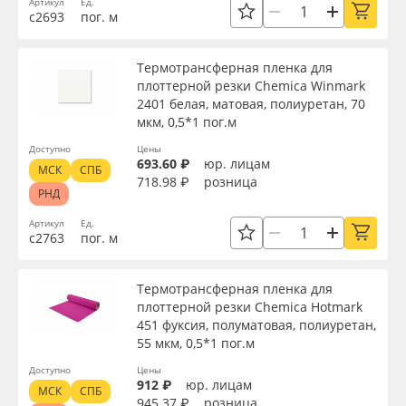
Артикул
Ед.
Сервис
Клей, скотчи и крепёж
с2693
пог. м
Инструкции
Мобильные конструкции и POS-материалы
Термотрансферная пленка для
плоттерной резки Chemica Winmark
Вид
Компания
Профильные системы
2401 белая, матовая, полиуретан, 70
мкм, 0,5*1 пог.м
Контакты
Сублимация и термотрансфер
Доступно
Цены
Тип
693.60 ₽
юр. лицам
МСК
СПБ
718.98 ₽
розница
РНД
Блог
Светотехника
Ширина, м
Артикул
Ед.
с2763
пог. м
Поставщикам
Инженерные пластики
Длина рулона, м
Термотрансферная пленка для
Избранное
Упаковочные материалы
плоттерной резки Chemica Hotmark
451 фуксия, полуматовая, полиуретан,
Толщина, мкм
Оборудование и инструмент
8 800 550 7888
55 мкм, 0,5*1 пог.м
Доступно
Цены
Москва
912 ₽
юр. лицам
Новинки ассортимента
Материал
МСК
СПБ
945.37 ₽
розница