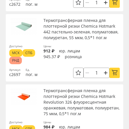
с2672
пог. м
Термотрансферная пленка для
плоттерной резки Chemica Hotmark
442 пастельно-зеленая, полуматовая,
полиуретан, 55 мкм, 0,5*1 пог.м
Доступно
Цены
912 ₽
юр. лицам
МСК
СПБ
945.37 ₽
розница
РНД
Артикул
Ед.
с2697
пог. м
Термотрансферная пленка для
плоттерной резки Chemica Hotmark
Revolution 326 флуоресцентная
оранжевая, полуматовая, полиуретан,
75 мкм, 0,5*1 пог.м
Доступно
Цены
984 ₽
юр. лицам
МСК
СПБ