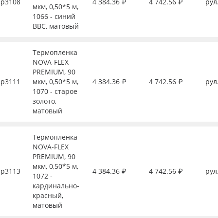
р3108
4 384.36 ₽
4 742.56 ₽
рул
мкм, 0,50*5 м,
1066 - синий
ВВС, матовый
Термопленка
NOVA-FLEX
PREMIUM, 90
р3111
мкм, 0,50*5 м,
4 384.36 ₽
4 742.56 ₽
рул
1070 - старое
золото,
матовый
Термопленка
NOVA-FLEX
PREMIUM, 90
мкм, 0,50*5 м,
р3113
4 384.36 ₽
4 742.56 ₽
рул
1072 -
кардинально-
красный,
матовый