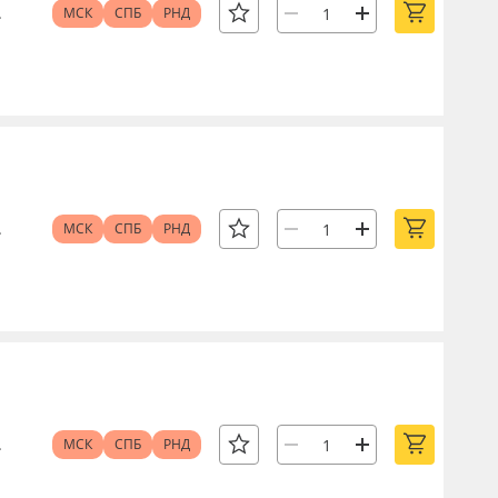
.
МСК
СПБ
РНД
.
МСК
СПБ
РНД
.
МСК
СПБ
РНД