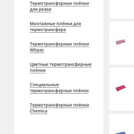
Профильные системы
Термотрансферные плёнки
для резки
Сублимация и термотрансфер
Светотехника
Монтажные плёнки для
термотрансфера
Инженерные пластики
Упаковочные материалы
Термотрансферные плёнки
Witpac
Оборудование и инструмент
Цветные термотрансферные
Новинки ассортимента
плёнки
Oracal 641
Специальные
Orajet 3640
термотрансферные плёнки
Плёнка монтажная Oratape
Термотрансферные плёнки
ПЭТ листовой
Chemica
ПЭТ бэклит
Вспененный ПВХ