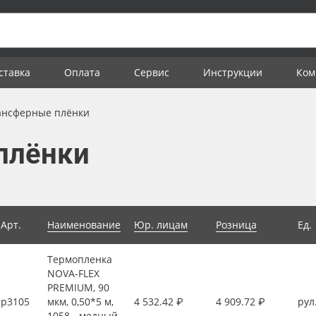
ставка
Оплата
Сервис
Инструкции
Ком
ансферные плёнки
плёнки
Арт.
Наименование
Юр. лицам
Розница
Ед.
Термопленка
NOVA-FLEX
PREMIUM, 90
р3105
мкм, 0,50*5 м,
4 532.42 ₽
4 909.72 ₽
рул
1058 - медный