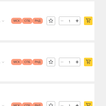
.
МСК
СПБ
РНД
.
МСК
СПБ
РНД
.
МСК
СПБ
РНД