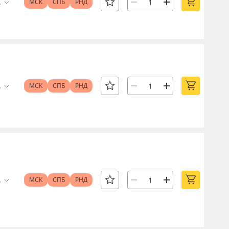
.
МСК
СПБ
РНД
.
МСК
СПБ
РНД
.
МСК
СПБ
РНД