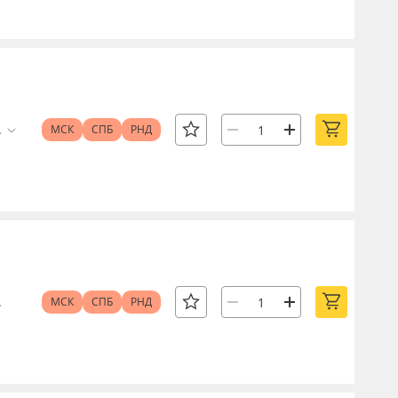
.
МСК
СПБ
РНД
.
МСК
СПБ
РНД