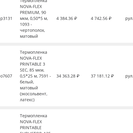
Термопленка
NOVA-FLEX
PREMIUM, 90
р3131
мкм, 0,50*5 м,
4 384.36 ₽
4 742.56 ₽
рул
1093 -
чертополох,
матовый
Термопленка
NOVA-FLEX
PRINTABLE 3
SEC, 85 мкм,
о7607
0,5*25 м, 7591 -
34 363.28 ₽
37 181.12 ₽
рул
белый,
матовый
(экосольвент,
латекс)
Термопленка
NOVA-FLEX
PRINTABLE