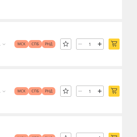
.
МСК
СПБ
РНД
.
МСК
СПБ
РНД