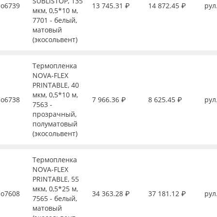
SUBLISTOP, 135
о6739
13 745.31 ₽
14 872.45 ₽
рул
мкм, 0,5*10 м,
7701 - белый,
матовый
(экосольвент)
Термопленка
NOVA-FLEX
PRINTABLE, 40
мкм, 0,5*10 м,
о6738
7 966.36 ₽
8 625.45 ₽
рул
7563 -
прозрачный,
полуматовый
(экосольвент)
Термопленка
NOVA-FLEX
PRINTABLE, 55
мкм, 0,5*25 м,
о7608
34 363.28 ₽
37 181.12 ₽
рул
7565 - белый,
матовый