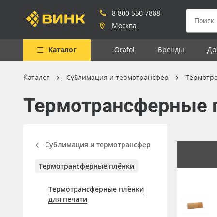
8 800 550 7888
Москва
Каталог
Orafol
Бренды
До
Каталог
Сублимация и термотрансфер
Термотр
Весь каталог
Термотрансферные 
Рулонные материалы
Самоклеящиеся плёнки
Листовые материалы
Сублимация и термотрансфер
Чернила
Термотрансферные плёнки
Клей, скотчи и крепёж
Термотрансферные плёнки
Мобильные конструкции и
для печати
POS-материалы