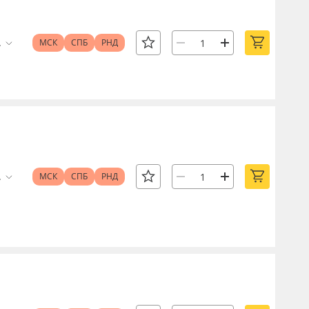
.
МСК
СПБ
РНД
.
МСК
СПБ
РНД