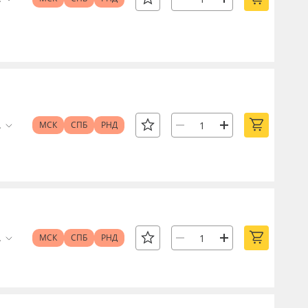
.
МСК
СПБ
РНД
.
МСК
СПБ
РНД