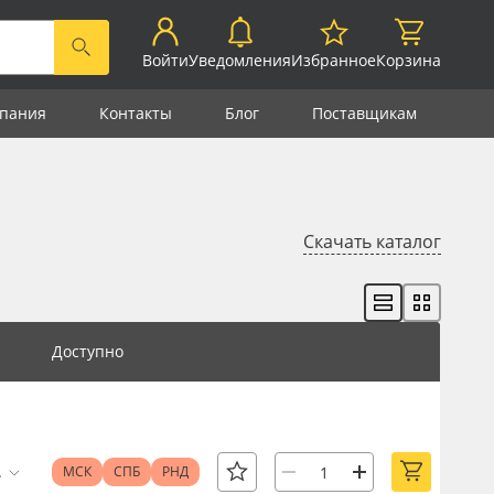
Войти
Уведомления
Избранное
Корзина
пания
Контакты
Блог
Поставщикам
Скачать каталог
Доступно
.
МСК
СПБ
РНД