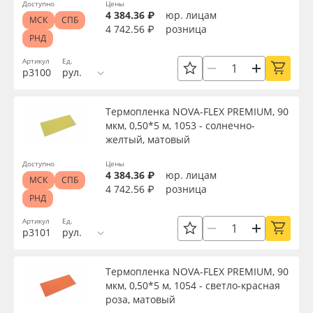
Доступно
Цены
4 384.36 ₽
юр. лицам
МСК
СПБ
4 742.56 ₽
розница
РНД
Артикул
Ед.
р3100
рул.
Термопленка NOVA-FLEX PREMIUM, 90
мкм, 0,50*5 м, 1053 - солнечно-
желтый, матовый
Доступно
Цены
4 384.36 ₽
юр. лицам
МСК
СПБ
4 742.56 ₽
розница
РНД
Артикул
Ед.
р3101
рул.
Термопленка NOVA-FLEX PREMIUM, 90
мкм, 0,50*5 м, 1054 - светло-красная
роза, матовый