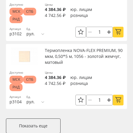
Доступно
Цены
4 384.36 ₽
юр. лицам
МСК
СПБ
4 742.56 ₽
розница
РНД
Артикул
Ед.
р3102
рул.
Термопленка NOVA-FLEX PREMIUM, 90
мкм, 0,50*5 м, 1056 - золотой жемчуг,
матовый
Доступно
Цены
4 384.36 ₽
юр. лицам
МСК
СПБ
4 742.56 ₽
розница
РНД
Артикул
Ед.
р3104
рул.
Показать еще