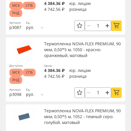
4 384.36 ₽
юр. лицам
МСК
СПБ
4 742.56 ₽
розница
РНД
Артикул
Ед.
р3087
рул.
Термопленка NOVA-FLEX PREMIUM, 90
мкм, 0,50*5 м, 1050 - красно-
оранжевый, матовый
Доступно
Цены
4 384.36 ₽
юр. лицам
МСК
СПБ
4 742.56 ₽
розница
РНД
Артикул
Ед.
р3098
рул.
Термопленка NOVA-FLEX PREMIUM, 90
мкм, 0,50*5 м, 1052 - темный серо-
голубой, матовый