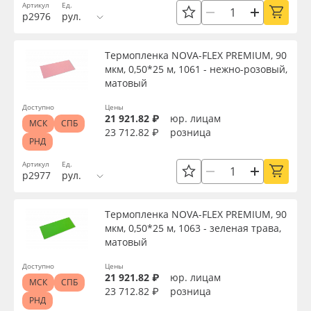
Артикул
Ед.
р2976
рул.
Серия
Термопленка NOVA-FLEX PREMIUM, 90
мкм, 0,50*25 м, 1061 - нежно-розовый,
Назначение
матовый
Доступно
Цены
Особые свойства
21 921.82 ₽
юр. лицам
МСК
СПБ
23 712.82 ₽
розница
РНД
Доступность
Артикул
Ед.
р2977
рул.
Применить
Термопленка NOVA-FLEX PREMIUM, 90
мкм, 0,50*25 м, 1063 - зеленая трава,
матовый
Сбросить фильтр
Доступно
Цены
21 921.82 ₽
юр. лицам
МСК
СПБ
23 712.82 ₽
розница
РНД