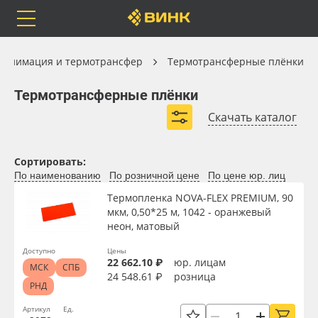
Orafol
Бренды
Доставка
Сублимация и термотрансфер
ублимация и термотрансфер
Термотрансферные плёнки
Термотрансферные плёнки
Термотрансферные плёнки
Скачать каталог
Термотрансферные плёнки для печати
Каталог
Весь каталог
Термотрансферные плёнки для резки
Сортировать:
По наименованию
По розничной цене
По цене юр. лиц
Монтажные плёнки для термотрансфера
Orafol
Рулонные материалы
Термопленка NOVA-FLEX PREMIUM, 90
Термотрансферные плёнки Witpac
мкм, 0,50*25 м, 1042 - оранжевый
Бренды
Самоклеящиеся плёнки
неон, матовый
Цветные термотрансферные плёнки
Доставка
Листовые материалы
Доступно
Цены
Специальные термотрансферные плёнки
22 662.10 ₽
юр. лицам
МСК
СПБ
24 548.61 ₽
розница
Термотрансферные плёнки Chemica
РНД
Оплата
Чернила
Артикул
Ед.