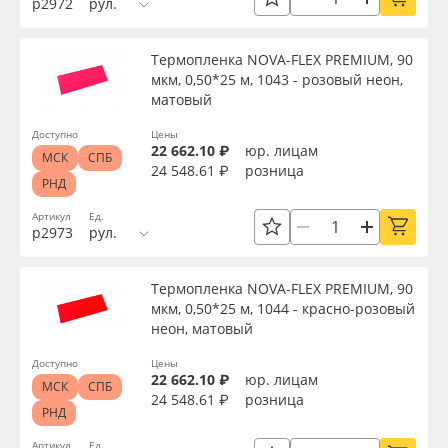
р2972
рул.
Сервис
Клей, скотчи и крепёж
Термопленка NOVA-FLEX PREMIUM, 90
Инструкции
Мобильные конструкции и POS-материалы
мкм, 0,50*25 м, 1043 - розовый неон,
матовый
Вид
Компания
Профильные системы
Доступно
Цены
22 662.10 ₽
юр. лицам
МСК
СПБ
Контакты
Сублимация и термотрансфер
24 548.61 ₽
розница
Тип
РНД
Блог
Светотехника
Артикул
Ед.
р2973
рул.
Ширина, м
Поставщикам
Инженерные пластики
Термопленка NOVA-FLEX PREMIUM, 90
Длина рулона, м
мкм, 0,50*25 м, 1044 - красно-розовый
Избранное
Упаковочные материалы
неон, матовый
Доступно
Цены
Толщина, мкм
Оборудование и инструмент
8 800 550 7888
22 662.10 ₽
юр. лицам
МСК
СПБ
24 548.61 ₽
розница
Москва
РНД
Новинки ассортимента
Материал
Артикул
Ед.