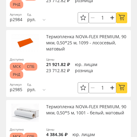
23 712.82 ₽
розница
РНД
Артикул
Ед.
р2984
рул.
Термопленка NOVA-FLEX PREMIUM, 90
мкм, 0,50*25 м, 1099 - лососевый,
матовый
Доступно
Цены
21 921.82 ₽
юр. лицам
МСК
СПБ
23 712.82 ₽
розница
РНД
Артикул
Ед.
р2985
рул.
Термопленка NOVA-FLEX PREMIUM, 90
мкм, 0,50*5 м, 1001 - белый, матовый
Доступно
Цены
4 384.36 ₽
юр. лицам
МСК
СПБ