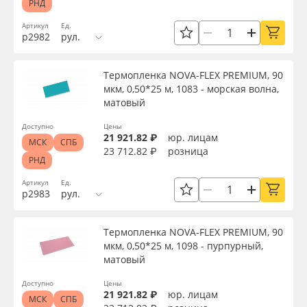
РНД
Артикул
Ед.
р2982
рул.
Термопленка NOVA-FLEX PREMIUM, 90
мкм, 0,50*25 м, 1083 - морская волна,
матовый
Доступно
Цены
21 921.82 ₽
юр. лицам
МСК
СПБ
23 712.82 ₽
розница
РНД
Артикул
Ед.
р2983
рул.
Термопленка NOVA-FLEX PREMIUM, 90
мкм, 0,50*25 м, 1098 - пурпурный,
матовый
Доступно
Цены
21 921.82 ₽
юр. лицам
МСК
СПБ