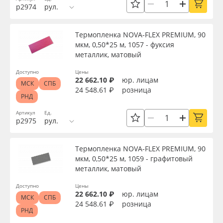
р2974
рул.
Oracal 641
Цвет
Термопленка NOVA-FLEX PREMIUM, 90
Orajet 3640
мкм, 0,50*25 м, 1057 - фуксия
Текстура
металлик, матовый
Плёнка монтажная Oratape
Доступно
Цены
22 662.10 ₽
юр. лицам
МСК
СПБ
Тип печати
24 548.61 ₽
розница
ПЭТ листовой
РНД
Артикул
Ед.
Упаковка
ПЭТ бэклит
р2975
рул.
Вспененный ПВХ
Страна происхождения
Термопленка NOVA-FLEX PREMIUM, 90
мкм, 0,50*25 м, 1059 - графитовый
металлик, матовый
Баннер
Производитель
Доступно
Цены
22 662.10 ₽
юр. лицам
Заготовки для сувениров
МСК
СПБ
24 548.61 ₽
розница
Торговая марка
РНД